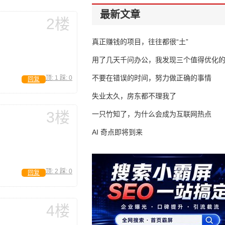
最新文章
2楼
真正赚钱的项目，往往都很“土”
用了几天千问办公，我发现三个值得优化
不要在错误的时间，努力做正确的事情
顶:
1
踩:
0
回复
失业太久，房东都不理我了
3楼
一只竹知了，为什么会成为互联网热点
AI 奇点即将到来
顶:
2
踩:
0
回复
4楼