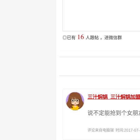
16
◎已有
人跟帖
，
进微信群
三汁焖锅_三汁焖锅加盟
说不定能抢到个女朋
评论来自电脑端 时间:2017-07-15