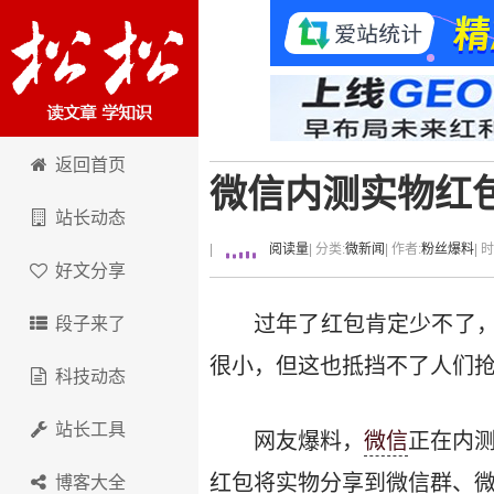
卢松松博客
返回首页
微信内测实物红
站长动态
|
阅读量
| 分类:
微新闻
| 作者:
粉丝爆料
| 
好文分享
过年了红包肯定少不了
段子来了
很小，但这也抵挡不了人们
科技动态
站长工具
网友爆料，
微信
正在内
红包将实物分享到微信群、
博客大全