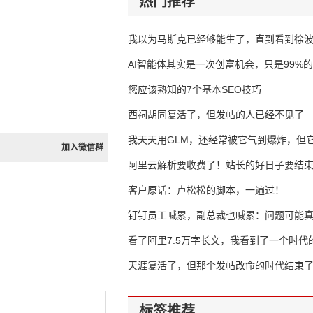
热门推荐
我以为马斯克已经够能生了，直到看到徐
AI智能体其实是一次创富机会，只是99%
错过了
您应该熟知的7个基本SEO技巧
西祠胡同复活了，但发帖的人已经不见了
我天天用GLM，还经常被它气到爆炸，但它
加入微信群
16万亿
阿里云解析要收费了！站长的好日子要结
客户原话：卢松松的脚本，一遍过！
钉钉员工喊累，副总裁也喊累：问题可能
了
看了阿里7.5万字长文，我看到了一个时代
天涯复活了，但那个发帖改命的时代结束
标签推荐