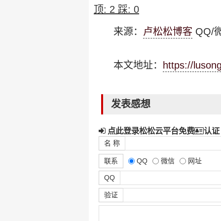
顶:
2
踩:
0
来源：
卢松松博客
QQ/微
本文地址：
https://luso
发表感想
点此登录松松云平台免费
认证
名 称
联系
QQ
微信
网址
QQ
验证