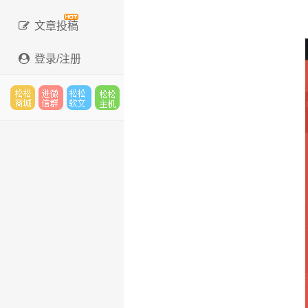
文章投稿
登录/注册
松松
进微
松松
松松
云市
信群
软文
云主
场
机