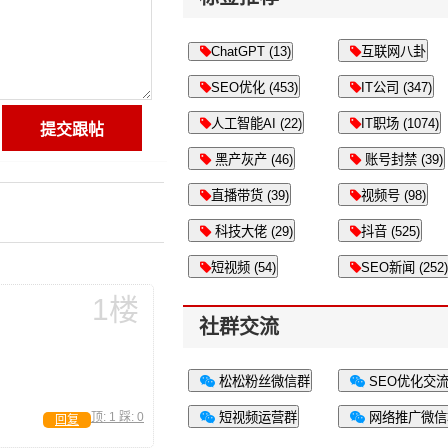
ChatGPT (13)
互联网八卦
SEO优化 (453)
IT公司 (347)
人工智能AI (22)
IT职场 (1074)
黑产灰产 (46)
账号封禁 (39)
直播带货 (39)
视频号 (98)
科技大佬 (29)
抖音 (525)
短视频 (54)
SEO新闻 (252)
1楼
社群交流
松松粉丝微信群
SEO优化交
顶:
1
踩:
0
短视频运营群
网络推广微信
回复