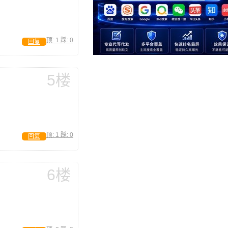
顶:
1
踩:
0
回复
5楼
顶:
1
踩:
0
回复
6楼