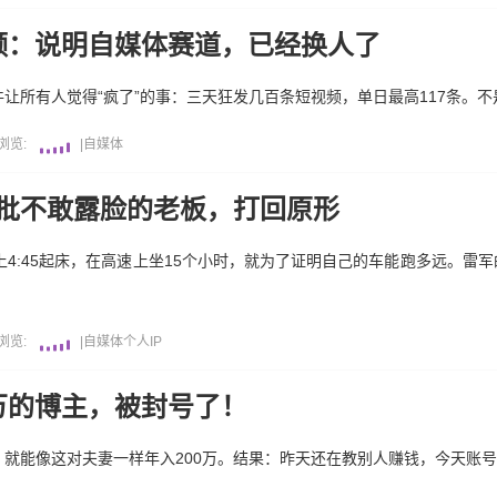
视频：说明自媒体赛道，已经换人了
让所有人觉得“疯了”的事：三天狂发几百条短视频，单日最高117条。
浏览:
|
自媒体
一批不敢露脸的老板，打回原形
上4:45起床，在高速上坐15个小时，就为了证明自己的车能跑多远。雷军
浏览:
|
自媒体
个人IP
0万的博主，被封号了！
费，就能像这对夫妻一样年入200万。结果：昨天还在教别人赚钱，今天账