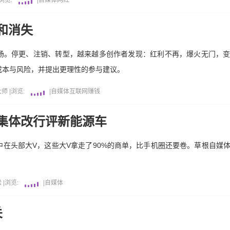
浏览:
|
自媒体
网红
和消失
场。停更、注销、转型，越来越多创作者发现：红利不再，爆火无门，
成本与风险，并提出更理性的参与建议。
大师
|
浏览:
|
自媒体
互联网
赚钱
集体改行评新能源车
在头部大V，这些大V拿走了90%的商单，比手机圈还要卷。草根自媒
松
|
浏览:
|
自媒体
关