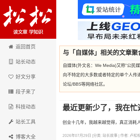
卢松松博客
返回首页
与「自媒体」相关的文章聚
站长动态
自媒体(外文名：We Media)又称
向不特定的大多数或者特定的单个人传
好文分享
论坛/BBS等网络社区。
段子来了
最近更新少了，我在忙
科技动态
站长工具
创业十几年，我越来越觉得，真正消耗
2026年07月29日 |
分类:
站长故事
| 作者:
卢松
博客大全