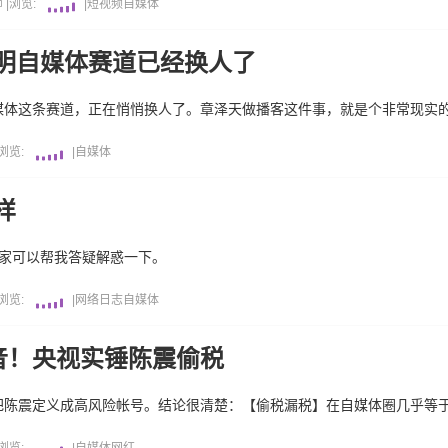
师
|
浏览:
|
短视频
自媒体
明自媒体赛道已经换人了
媒体这条赛道，正在悄悄换人了。章泽天做播客这件事，就是个非常现实
浏览:
|
自媒体
样
大家可以帮我答疑解惑一下。
浏览:
|
网络日志
自媒体
音！央视实锤陈震偷税
把陈震定义成高风险帐号。结论很清楚：【偷税漏税】在自媒体圈几乎等