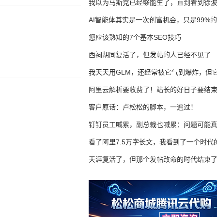
我以为马斯克已经够能生了，直到看到徐
AI智能体其实是一次创富机会，只是99%
错过了
您应该熟知的7个基本SEO技巧
西祠胡同复活了，但发帖的人已经不见了
我天天用GLM，还经常被它气到爆炸，但它
16万亿
阿里云解析要收费了！站长的好日子要结
客户原话：卢松松的脚本，一遍过！
钉钉员工喊累，副总裁也喊累：问题可能
了
看了阿里7.5万字长文，我看到了一个时代
天涯复活了，但那个发帖改命的时代结束