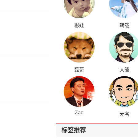
彬娃
转载
磊哥
大熊
Zac
无名
标签推荐