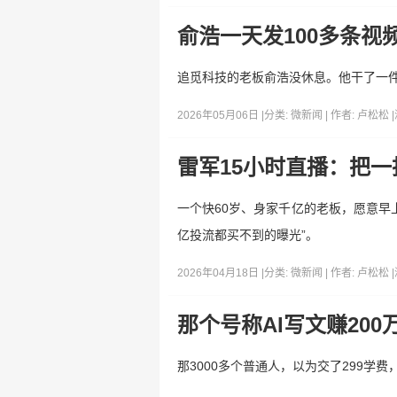
俞浩一天发100多条
追觅科技的老板俞浩没休息。他干了一件
2026年05月06日 |
分类:
微新闻
| 作者:
卢松松
|
雷军15小时直播：把
一个快60岁、身家千亿的老板，愿意早
亿投流都买不到的曝光”。
2026年04月18日 |
分类:
微新闻
| 作者:
卢松松
|
那个号称AI写文赚20
那3000多个普通人，以为交了299学