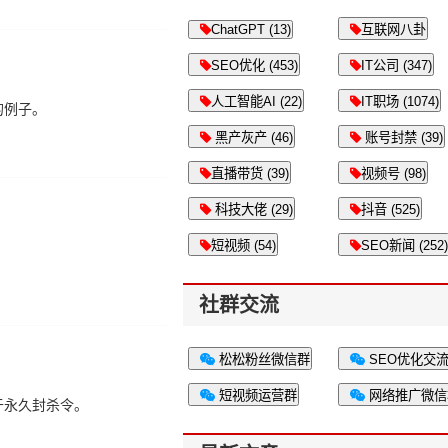
ChatGPT (13)
互联网八卦
SEO优化 (453)
IT公司 (347)
人工智能AI (22)
IT职场 (1074)
的例子。
黑产灰产 (46)
账号封禁 (39)
直播带货 (39)
视频号 (98)
科技大佬 (29)
抖音 (525)
短视频 (54)
SEO新闻 (252)
社群交流
松松粉丝微信群
SEO优化交
短视频运营群
网络推广微信
于永久封杀令。