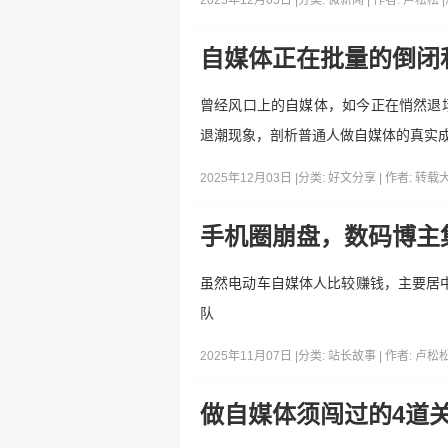
2025年12月05日 |
分类:
微新闻
| 作者:
卢松松
|
自媒体正在批量的倒闭
曾经风口上的自媒体，如今正在悄然退
退潮现象，剖析普通人做自媒体的真实
2025年12月03日 |
分类:
好文分享
| 作者:
转载
手机圈崩盘，数码博主
虽然电动车自媒体人比较赚钱，主要居中
队
2025年11月07日 |
分类:
站长故事
| 作者:
卢松
做自媒体须闯过的4道