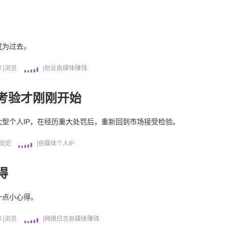
成为过去。
师
|
浏览:
|
创业
自媒体
赚钱
考验才刚刚开始
型个人IP，在经历重大处罚后，重新回到市场接受检验。
浏览:
|
自媒体
个人IP
得
一点小心得。
师
|
浏览:
|
网络日志
自媒体
赚钱