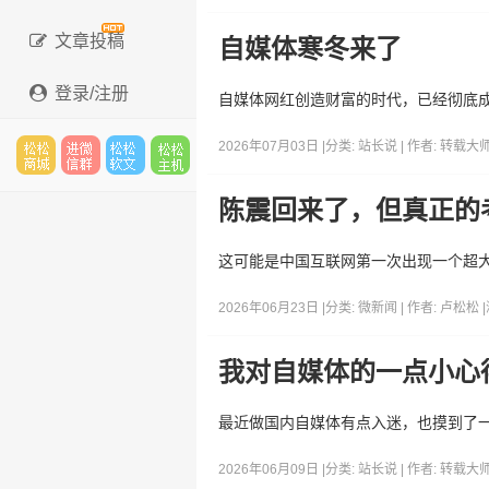
文章投稿
自媒体寒冬来了
登录/注册
自媒体网红创造财富的时代，已经彻底
2026年07月03日 |
分类:
站长说
| 作者:
转载大
松松
进微
松松
松松
陈震回来了，但真正的
这可能是中国互联网第一次出现一个超大
云市
信群
软文
云主
2026年06月23日 |
分类:
微新闻
| 作者:
卢松松
|
我对自媒体的一点小心
场
机
最近做国内自媒体有点入迷，也摸到了
2026年06月09日 |
分类:
站长说
| 作者:
转载大