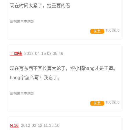
现在时间太紧了，捡重要的看
跟帖来自电脑端
顶:
0
踩:
0
回复
丁国锋
2012-04-15 09:35:46
现在写东西不宜长篇大论了，短小精hang才是王道。
hang字怎么写？我忘了。
跟帖来自电脑端
顶:
0
踩:
0
回复
N.16
2012-02-12 11:38:10