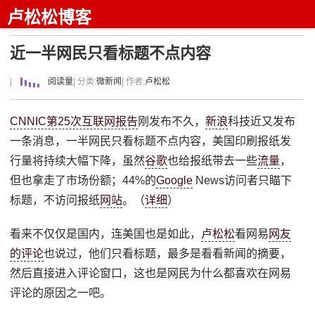
卢松松博客
近一半网民只看标题不点内容
|
阅读量
| 分类:
微新闻
| 作者:
卢松松
CNNIC第25次互联网报告
刚发布不久，
新浪
科技近又发布
一条消息，一半网民只看标题不点内容，美国印刷报纸发
行量将持续大幅下降，虽然
谷歌
也给报纸带去一些
流量
，
但也拿走了市场份额；44%的
Google
News访问者只瞄下
标题，不访问报纸
网站
。（
详细
）
看来不仅仅是国内，连美国也是如此，
卢松松
看网易
网友
的评论
也说过，他们只看标题，最多是看看新闻的摘要，
然后直接进入评论窗口，这也是网民为什么都喜欢在网易
评论的原因之一吧。