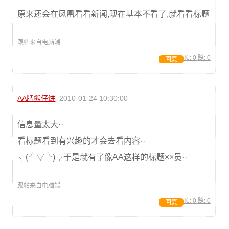
原来还会在凤凰看看新闻,现在基本不看了,就看看标题
跟帖来自电脑端
顶:
0
踩:
0
回复
AA牌熊仔饼
2010-01-24 10:30:00
信息量太大··
看标题看到有兴趣的才会去看内容··
╮(╯▽╰)╭于是就有了像AA这样的标题××员··
跟帖来自电脑端
顶:
0
踩:
0
回复