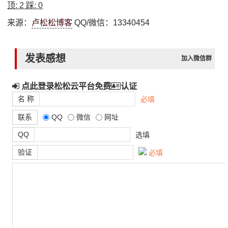
顶:
2
踩:
0
来源：
卢松松博客
QQ/微信：13340454
发表感想
加入微信群
点此登录松松云平台免费
认证
名 称
必填
联系
QQ
微信
网址
QQ
选填
验证
必填