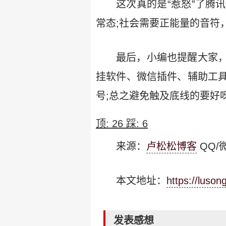
这次真的是“惹怒”了腾
常态;社会需要正能量的音符
最后，小编也提醒大家，
挂软件、微信插件、辅助工
号;总之避免触及底线的要好
顶:
26
踩:
6
来源：
卢松松博客
QQ/微
本文地址：
https://luso
发表感想