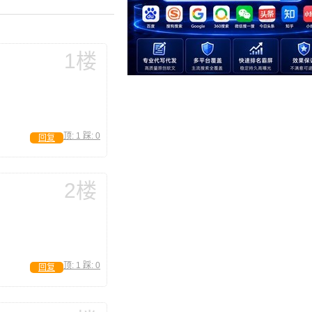
1楼
顶:
1
踩:
0
回复
2楼
顶:
1
踩:
0
回复