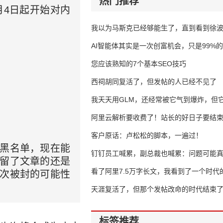
热门推荐
月4日起开始对内
我以为马斯克已经够能生了，直到看到徐
AI智能体其实是一次创富机会，只是99%
错过了
您应该熟知的7个基本SEO技巧
西祠胡同复活了，但发帖的人已经不见了
我天天用GLM，还经常被它气到爆炸，但它
16万亿
阿里云解析要收费了！站长的好日子要结
客户原话：卢松松的脚本，一遍过！
入黑名单，现在能
钉钉员工喊累，副总裁也喊累：问题可能
保留了文章的还是
了
看了阿里7.5万字长文，我看到了一个时代
此次被封的可能性
天涯复活了，但那个发帖改命的时代结束
标签推荐