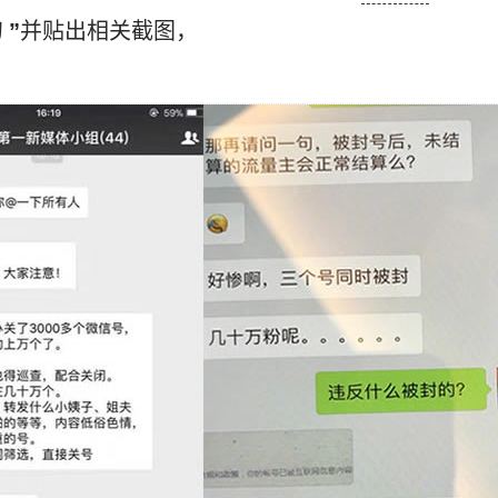
”
并贴出相关截图，