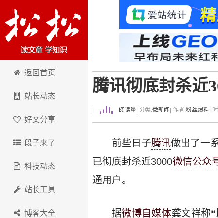
卢松松博客
返回首页
腾讯彻底封杀近3
站长动态
|
阅读量
| 分类:
微新闻
| 作者:
粉丝爆料
| 
好文分享
前些日子
腾讯
做出了一
段子来了
已彻底封杀近3000
微信公众
科技动态
通用户。
站长工具
据
微博
自媒体
龚文祥称
博客大全