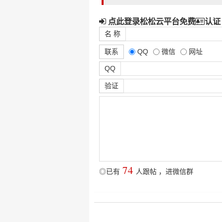
点此登录松松云平台免费
认证
名 称
联系
QQ
微信
网址
QQ
验证
74
◎已有
人跟帖
，
进微信群