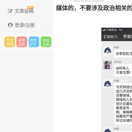
媒体的，不要涉及政治相关的 
文章投稿
登录/注册
松松
进微
松松
松松
云市
信群
软文
云主
场
机