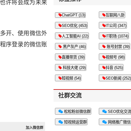
杀也许将会成为未来
ChatGPT (13)
互联网八卦
SEO优化 (453)
IT公司 (347)
信多开、使用微信外
人工智能AI (22)
IT职场 (1074)
程序登录的微信账
黑产灰产 (46)
账号封禁 (39)
直播带货 (39)
视频号 (98)
科技大佬 (29)
抖音 (525)
短视频 (54)
SEO新闻 (252)
社群交流
松松粉丝微信群
SEO优化交
短视频运营群
网络推广微信
加入微信群