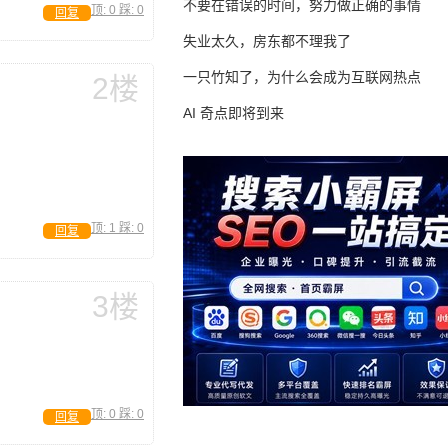
不要在错误的时间，努力做正确的事情
顶:
0
踩:
0
回复
失业太久，房东都不理我了
一只竹知了，为什么会成为互联网热点
2楼
AI 奇点即将到来
顶:
1
踩:
0
回复
3楼
顶:
0
踩:
0
回复