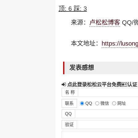
顶:
6
踩:
3
来源：
卢松松博客
QQ/微
本文地址：
https://luso
发表感想
点此登录松松云平台免费
认证
名 称
联系
QQ
微信
网址
QQ
验证