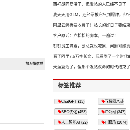
西祠胡同复活了，但发帖的人已经不见了
我天天用GLM，还经常被它气到爆炸，但它
16万亿
阿里云解析要收费了！站长的好日子要结
客户原话：卢松松的脚本，一遍过！
钉钉员工喊累，副总裁也喊累：问题可能
了
看了阿里7.5万字长文，我看到了一个时代
加入微信群
天涯复活了，但那个发帖改命的时代结束
标签推荐
ChatGPT (13)
互联网八卦
SEO优化 (453)
IT公司 (347)
人工智能AI (22)
IT职场 (1074)