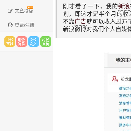
刚才看了一下，我的
新浪
文章投稿
划，即这才是半个月的收入
不靠
广告
就可以收入过万了
登录/注册
新浪微博对我们个人自媒
松松
进微
松松
松松
云市
信群
软文
云主
场
机