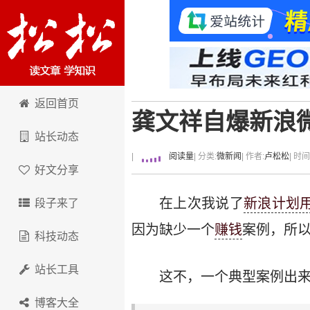
卢松松博客
返回首页
龚文祥自爆新浪微
站长动态
|
阅读量
| 分类:
微新闻
| 作者:
卢松松
| 时
好文分享
在上次我说了
新浪计划用
段子来了
因为缺少一个
赚钱
案例，所
科技动态
站长工具
这不，一个典型案例出
博客大全