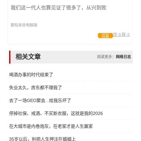
我们这一代人也算见证了很多了，从兴到败
跟帖来自电脑端
顶:
0
踩:
0
回复
相关文章
阅读更多：
网络日志
喝酒办事的时代结束了
失业太久，房东都不理我了
去了一场GEO聚会...给我乐坏了
停掉社保、戒酒、不买新衣服，这就是我的2026
在大城市是内卷炮灰，在老家才是人生赢家
35岁以后，别把人生押注在婚姻上