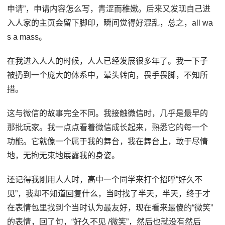
申请”，申请内容怎么写，青涩而稚嫩。后来又发现自己进
入人家的主页会留下脚印，瞬间觉得好混乱，总之，all wa
s a mass。
在我进入人人的时候，人人已经发展很多年了。我一下子
被扔到一个庞大的体系中，晕头转向，畏手畏脚，不知所
措。
这与微信的故事完全不同。我接触微信时，几乎是最早的
那批玩家。我一点点看着微信成长起来，熟悉它的每一个
功能。它就像一个属于我的舞台，我在舞台上，敢于尽情
地，无拘无束地展露我的身姿。
还记得我刚用人人时，高中一个同学来打个招呼“好久不
见”，我却不知道回复什么，当时找了半天，半天，终于才
在表情包里找到个当时认为最友好，现在看来最傻的“微笑”
的表情，回了句，“好久不见 /微笑”，然后也就没有然后