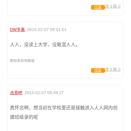
顶:
0
踩:
0
回复
DW手表
2015-02-07 09:51:51
人人，没读上大学，没敢混人人。
跟帖来自电脑端
顶:
0
踩:
0
回复
点亮吧
2015-02-07 09:49:27
真怀念啊，想当初在学校里还是接触进入人人网内创
建班级录的呢