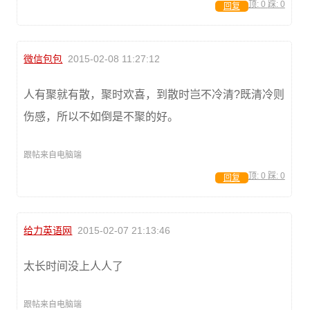
顶:
0
踩:
0
回复
微信包包
2015-02-08 11:27:12
人有聚就有散，聚时欢喜，到散时岂不冷清?既清冷则
伤感，所以不如倒是不聚的好。
跟帖来自电脑端
顶:
0
踩:
0
回复
给力英语网
2015-02-07 21:13:46
太长时间没上人人了
跟帖来自电脑端