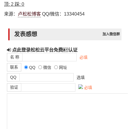
顶:
2
踩:
0
来源：
卢松松博客
QQ/微信：13340454
发表感想
加入微信群
点此登录松松云平台免费
认证
名 称
必填
联系
QQ
微信
网址
QQ
选填
验证
必填