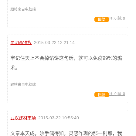
跟帖来自电脑端
顶:
0
踩:
0
回复
昆明高铁族
2015-03-22 12:21:14
牢记住天上不会掉馅饼这句话，就可以免疫99%的骗
术。
跟帖来自电脑端
顶:
0
踩:
0
回复
武汉建材市场
2015-03-22 10:55:40
文章本天成，妙手偶得知，灵感咋现的那一刹那，我