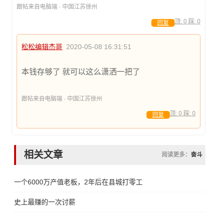
跟帖来自电脑端 · 中国江苏徐州
顶:
0
踩:
0
回复
松松编辑杰哥
2020-05-08 16:31:51
本钱存够了 就可以这么潇洒一把了
跟帖来自电脑端 · 中国江苏徐州
顶:
0
踩:
0
回复
相关文章
阅读更多：
奋斗
一个6000万产值老板，2年后在县城打零工
史上最赚的一次讨薪