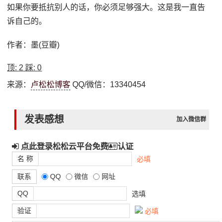
如果你要抵抗别人的话，你必须足够强大。这是我一直告
诉自己的。
作者：墨(豆瓣)
顶:
2
踩:
0
来源：
卢松松博客
QQ/微信：13340454
发表感想
加入微信群
点此登录松松云平台免费
认证
名 称
必填
联系
QQ
微信
网址
QQ
选填
验证
必填