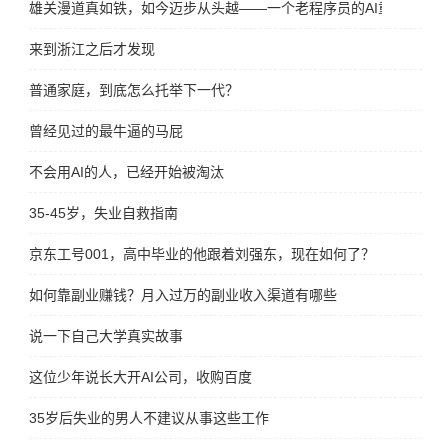
雄关漫道真如铁，如今迈步从头越——一个老程序员的AI重生宣言
来到浙江之后才发现
普通家庭，到底怎么托举下一代？
曾经见过的最牛逼的马屁
不会用AI的人，已经开始被淘汰
35-45岁，失业自救指南
京东工号001，高中毕业的他跟着刘强东，现在如何了？
如何靠副业赚钱？月入过万的副业收入渠道有哪些
说一下自己大学真实故事
这位少年说长大开AI公司，收购百度
35岁后失业的男人不建议从事这些工作