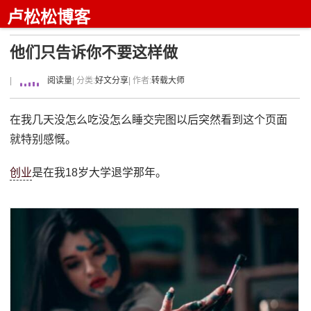
卢松松博客
他们只告诉你不要这样做
|
阅读量
| 分类:
好文分享
| 作者:
转载大师
在我几天没怎么吃没怎么睡交完图以后突然看到这个页面
就特别感慨。
创业
是在我18岁大学退学那年。