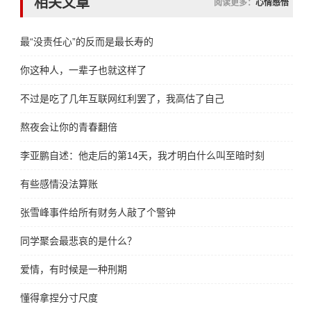
相关文章
阅读更多：
心情感悟
最“没责任心”的反而是最长寿的
你这种人，一辈子也就这样了
不过是吃了几年互联网红利罢了，我高估了自己
熬夜会让你的青春翻倍
李亚鹏自述：他走后的第14天，我才明白什么叫至暗时刻
有些感情没法算账
张雪峰事件给所有财务人敲了个警钟
同学聚会最悲哀的是什么？
爱情，有时候是一种刑期
懂得拿捏分寸尺度