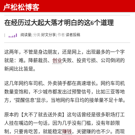
卢松松博客
在经历过大起大落才明白的这6个道理
|
阅读量
| 分类:
好文分享
| 作者:
读者投稿
这两年，不管是身边朋友，还是网上，出现最多的一个字
就是：难。降薪裁员、
创业
失败、投资亏损、公司倒闭的
新闻比比皆是。
这几年网约车司机、外卖骑手都在高速增长。网约车司机
数量变饱和，不少城市都发出过预警信号，比如三亚等地
方，“提醒信息”显示，当地网约车日均的接单量不足十单。
原本的【大不了就去送外卖】这句话曾经是很多职场打工
人挂在嘴边的一句话，因为几乎没有门槛，没有年龄限
制，只要肯吃苦，就能稳定
赚钱
，关键赚的也不少。而现