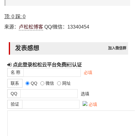
顶:
0
踩:
0
来源：
卢松松博客
QQ/微信：13340454
发表感想
加入微信群
点此登录松松云平台免费
认证
名 称
必填
联系
QQ
微信
网址
QQ
选填
验证
必填