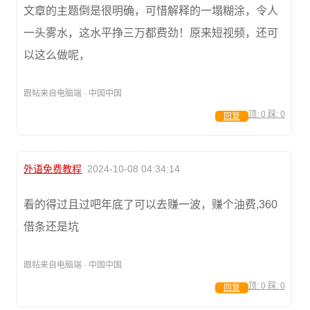
文章的主题倒是很明确，可惜解释的一塌糊涂，令人
一头雾水，这水平挣三万都费劲！原来短视频，还可
以这么做呢，
跟帖来自电脑端 · 中国中国
顶:
0
踩:
0
回复
外语免费教程
2024-10-08 04:34:14
看的得过且过吧年底了可以去赚一波，赚个油费,360
借条还是坑
跟帖来自电脑端 · 中国中国
顶:
0
踩:
0
回复