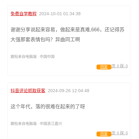
免费自学教程
2024-10-01 01:34:38
谢谢分享说起来容易，做起来是真难,666，还记得苏
大强那套表情包吗？异曲同工啊
跟帖来自电脑端 · 中国中国
顶:
0
踩:
0
回复
抖音评论抓取获客
2024-09-26 12:04:48
这个年代，落的很难在起来的了呀
跟帖来自电脑端 · 中国浙江嘉兴
顶:
0
踩:
0
回复