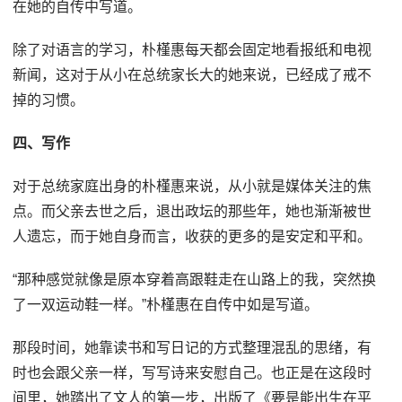
在她的自传中写道。
除了对语言的学习，朴槿惠每天都会固定地看报纸和电视
新闻，这对于从小在总统家长大的她来说，已经成了戒不
掉的习惯。
四、写作
对于总统家庭出身的朴槿惠来说，从小就是媒体关注的焦
点。而父亲去世之后，退出政坛的那些年，她也渐渐被世
人遗忘，而于她自身而言，收获的更多的是安定和平和。
“那种感觉就像是原本穿着高跟鞋走在山路上的我，突然换
了一双运动鞋一样。”朴槿惠在自传中如是写道。
那段时间，她靠读书和写日记的方式整理混乱的思绪，有
时也会跟父亲一样，写写诗来安慰自己。也正是在这段时
间里，她踏出了文人的第一步，出版了《要是能出生在平