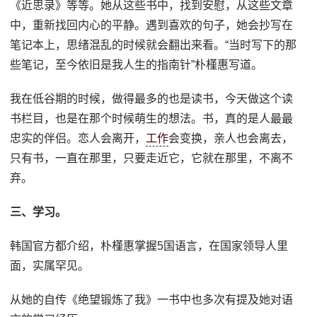
《近思录》等等。她从这些书中，找到安慰，从这些文章
中，重新找回内心的平静。遇到喜欢的句子，她会抄写在
笔记本上，思绪混乱的时候就会翻出来看。“当时写下的那
些笔记，至今依旧是我人生的指南针”朴槿惠写道。
我在低谷期的时候，做得最多的也是读书，今天做这个读
书栏目，也是在那个时候萌生的想法。书，真的是人最最
忠实的伴侣。恋人会离开，
工作
会变换，亲人也会离去，
只有书，一直在那里，只要走近它，它就在那里，不离不
弃。
三、学习。
韩国官方都介绍，朴槿惠掌握5国语言，在国家领导人里
面，实属罕见。
从她的自传《绝望锻炼了我》一书中也多次有提及她对语