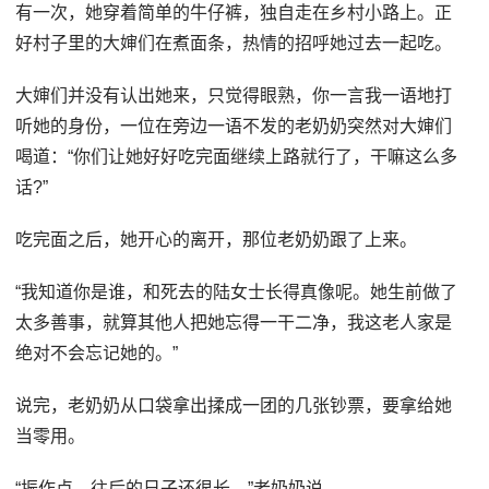
有一次，她穿着简单的牛仔裤，独自走在乡村小路上。正
好村子里的大婶们在煮面条，热情的招呼她过去一起吃。
大婶们并没有认出她来，只觉得眼熟，你一言我一语地打
听她的身份，一位在旁边一语不发的老奶奶突然对大婶们
喝道：“你们让她好好吃完面继续上路就行了，干嘛这么多
话?”
吃完面之后，她开心的离开，那位老奶奶跟了上来。
“我知道你是谁，和死去的陆女士长得真像呢。她生前做了
太多善事，就算其他人把她忘得一干二净，我这老人家是
绝对不会忘记她的。”
说完，老奶奶从口袋拿出揉成一团的几张钞票，要拿给她
当零用。
“振作点，往后的日子还很长。”老奶奶说。