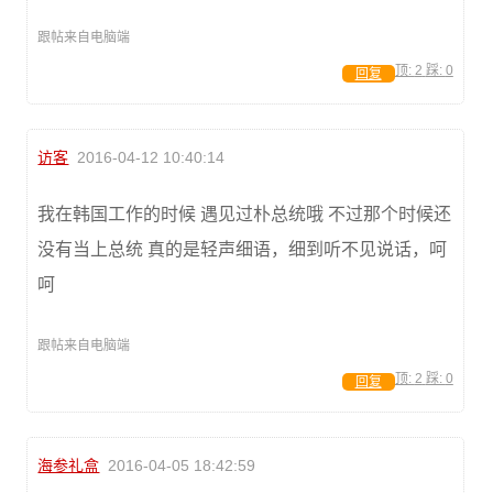
跟帖来自电脑端
顶:
2
踩:
0
回复
访客
2016-04-12 10:40:14
我在韩国工作的时候 遇见过朴总统哦 不过那个时候还
没有当上总统 真的是轻声细语，细到听不见说话，呵
呵
跟帖来自电脑端
顶:
2
踩:
0
回复
海参礼盒
2016-04-05 18:42:59