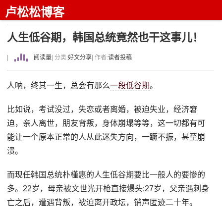
卢松松博客
人生低谷期，韩国总统竟然也干这事儿！
|
阅读量
| 分类:
好文分享
| 作者:
读者投稿
人呐，终其一生，总会有那么
一段低谷期
。
比如说，考试没过，失恋或者离婚，被迫失业，经济窘
迫，亲人离世，朋友背叛，身体崩塌等等，这一切都有可
能让一个原本正常的人从此迷失方向，一蹶不振，甚至崩
溃。
而现任韩国总统朴槿惠的人生低谷期要比一般人的要惨的
多。22岁，母亲被文世光开枪直接爆头;27岁，父亲遇刺身
亡之后，遭遇背叛，被迫离开政坛，销声匿迹二十年。