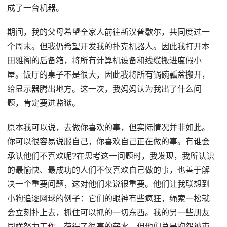
成了一台机器。
期间，我的父母希望全家人前往新汉普歇尔，共同度过一
个周末。但我仍希望开发我的扑克机器人。因此我打开本
田雅阁的后备箱，将所有计算机设备和线缆搬进度假小
屋。饭厅的桌子不是很大，因此我将所有锅碗瓢盆搬开，
给显示器腾出地方。这一次，我妈妈认为我出了什么问
题，肯定要进监狱。
原本我可以说，去做你喜欢的事，但实际情况并非如此。
你可以很容易说服自己，你喜欢自己正在做的事。有谁会
承认他们不喜欢呢?在思考这一问题时，我发现，我所认识
的最愉快、最成功的人们不仅喜欢自己做的事，也善于解
决一个重要问题，这对他们来说很重要。他们让我联想到
小狗追逐网球的例子：它们的眼神有些疯狂，绳索一松就
会立刻扑上去，抓住可以抓的一切东西。我的另一些朋友
同样努力
工作
，获得了很高的薪水，但他们总是抱怨被束