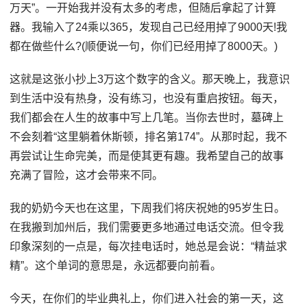
万天”。一开始我并没有太多的考虑，但随后拿起了计算
器。我输入了24乘以365，发现自己已经用掉了9000天!我
都在做些什么?(顺便说一句，你们已经用掉了8000天。)
这就是这张小抄上3万这个数字的含义。那天晚上，我意识
到生活中没有热身，没有练习，也没有重启按钮。每天，
我们都会在人生的故事中写上几笔。当你去世时，墓碑上
不会刻着“这里躺着休斯顿，排名第174”。从那时起，我不
再尝试让生命完美，而是使其更有趣。我希望自己的故事
充满了冒险，这才会带来不同。
我的奶奶今天也在这里，下周我们将庆祝她的95岁生日。
在我搬到加州后，我们需要更多地通过电话交流。但令我
印象深刻的一点是，每次挂电话时，她总是会说：“精益求
精”。这个单词的意思是，永远都要向前看。
今天，在你们的毕业典礼上，你们进入社会的第一天，这