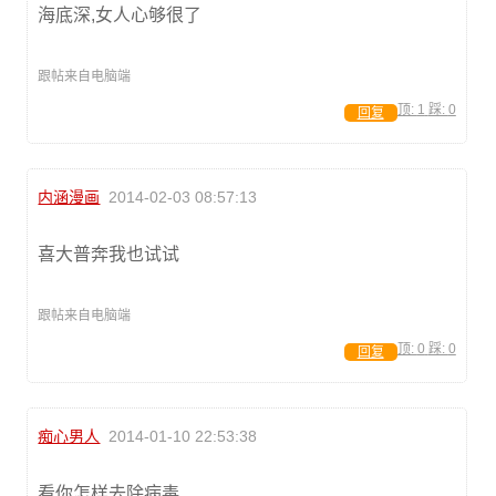
海底深,女人心够很了
跟帖来自电脑端
顶:
1
踩:
0
回复
内涵漫画
2014-02-03 08:57:13
喜大普奔我也试试
跟帖来自电脑端
顶:
0
踩:
0
回复
痴心男人
2014-01-10 22:53:38
看你怎样去除病毒