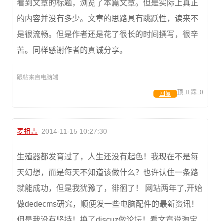
看到文章的标题，浏览了本篇文章。但是实际上真正
的内容并没有多少。文章的思路具有跳跃性，读来不
是很流畅。但是作者还是花了很长的时间撰写，很辛
苦。同样感谢作者的真诚分享。
跟帖来自电脑端
顶:
0
踩:
0
回复
麦祖吉
2014-11-15 10:27:30
生殖器都发育过了，人生还没有起色！我现在不是每
天幻想，而是每天不知道该做什么？也许认住一条路
就能成功，但是我犹豫了，徘徊了！ 网站两年了,开始
做dedecms研究，顺便发一些电脑配件的最新资讯！
但是我没有坚持！换了discuz做论坛！看文章说淘宝