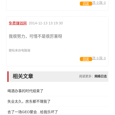
顶:
0
踩:
0
回复
免费赚钱网
2014-11-13 13:19:30
我很努力，可惜不是很厉害呀
跟帖来自电脑端
顶:
0
踩:
0
回复
相关文章
阅读更多：
网络日志
喝酒办事的时代结束了
失业太久，房东都不理我了
去了一场GEO聚会...给我乐坏了