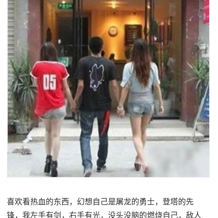
喜欢看热血的东西，幻想自己是屠龙的勇士，登塔的先
锋，我左手有剑，右手有光，没头没脑的燃烧自己，敌人