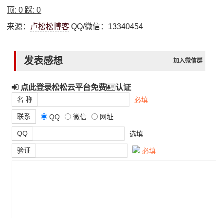
顶:
0
踩:
0
来源：
卢松松博客
QQ/微信：13340454
发表感想
加入微信群
点此登录松松云平台免费
认证
名 称
必填
联系
QQ
微信
网址
QQ
选填
验证
必填