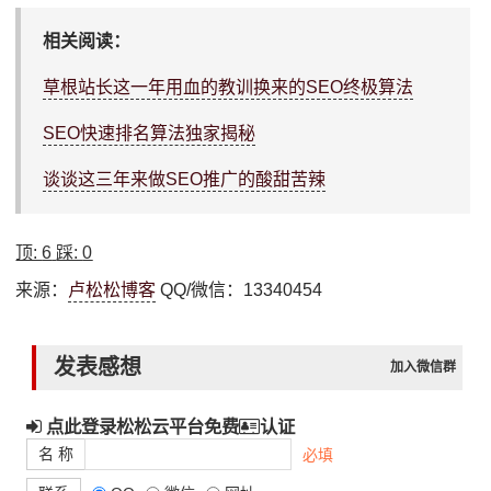
相关阅读：
草根站长这一年用血的教训换来的SEO终极算法
SEO快速排名算法独家揭秘
谈谈这三年来做SEO推广的酸甜苦辣
顶:
6
踩:
0
来源：
卢松松博客
QQ/微信：13340454
发表感想
加入微信群
点此登录松松云平台免费
认证
名 称
必填