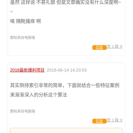
虽然 这样说 不甚礼貌 但是文章确实没有什么深度啊~
~
唉 隔靴搔痒 啊
跟帖来自电脑端
顶:
1
踩:
0
回复
2018最新爆利项目
2018-06-14 14:23:53
其实倒排索引非常的简单，下面就结合一些特征案例
来渐渐深入的分析这个算法
跟帖来自电脑端
顶:
1
踩:
0
回复