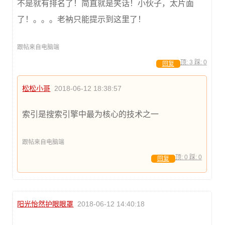
不是就有排名了！简直就是笑话！小伙子，太片面
了！。。。老衲只能提示到这里了！
跟帖来自电脑端
顶:
3
踩:
0
回复
松松小哥
2018-06-12 18:38:57
索引是搜索引擎中最为核心的技术之一
跟帖来自电脑端
顶:
0
踩:
0
回复
阳光怡然护眼眼罩
2018-06-12 14:40:18