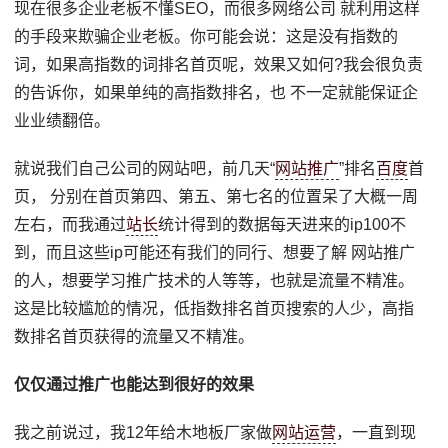
现在很多企业老板不懂SEO，而很多网络公司 就利用这样
的手段来欺骗企业老板。你可能会说：这是没有指数的
词，如果高指数的词排名首页呢，效果又如何?我会很负责
的告诉你，如果单纯的高指数排名，也 不一定就能保证企
业业绩翻倍。
就说我们自己公司的网站吧，前几天“
网站推广
”排名
百度
首
页， 分别在首页第四、第五、第七名的位置呆了大概一周
左右，而我通过
站长
统计得到的数据每天进来的ip100不
到，而且这些ip可能还有我们的同行、想要了解 网站推广
的人，想要学习推广技术的人等等，也就是流量不精准。
这是比较尴尬的情况，低指数排名首页搜索的人少，高指
数排名首页获得的流量又不精准。
仅仅通过推广也能达到很好的效果
我之前说过，我12年给木地板厂家做
网站运营
，一直到现