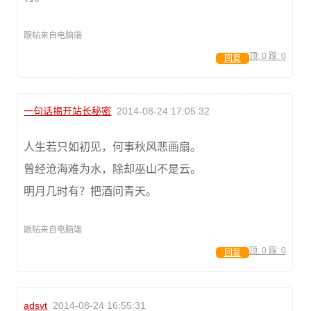
跟帖来自电脑端
顶:
0
踩:
0
回复
一句话揭开站长秘密
2014-08-24 17:05:32
人生若只如初见，何事秋风悲画扇。
曾经沧海难为水，除却巫山不是云。
明月几时有？把酒问青天。
跟帖来自电脑端
顶:
0
踩:
0
回复
adsvt
2014-08-24 16:55:31