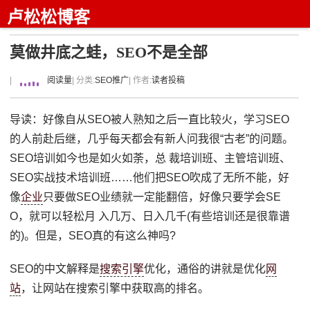
卢松松博客
莫做井底之蛙，SEO不是全部
|
阅读量
| 分类:
SEO推广
| 作者:
读者投稿
导读：好像自从SEO被人熟知之后一直比较火，学习SEO
的人前赴后继，几乎每天都会有新人问我很“古老”的问题。
SEO培训如今也是如火如荼，总 裁培训班、主管培训班、
SEO实战技术培训班……他们把SEO吹成了无所不能，好
像
企业
只要做SEO业绩就一定能翻倍，好像只要学会SE
O，就可以轻松月 入几万、日入几千(有些培训还是很靠谱
的)。但是，SEO真的有这么神吗?
SEO的中文解释是
搜索引擎
优化，通俗的讲就是优化
网
站
，让网站在搜索引擎中获取高的排名。