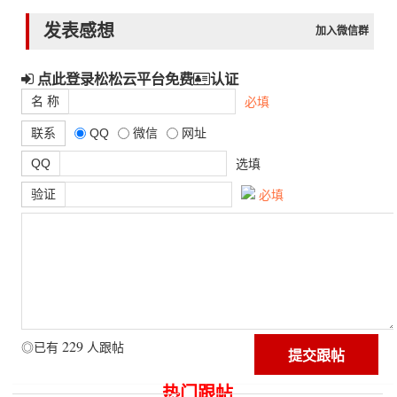
发表感想
加入微信群
点此登录松松云平台免费
认证
名 称
必填
联系
QQ
微信
网址
QQ
选填
验证
必填
229
◎已有
人跟帖
热门跟帖