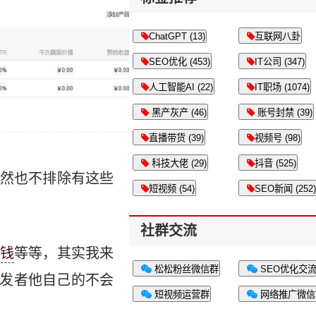
ChatGPT (13)
互联网八卦
SEO优化 (453)
IT公司 (347)
人工智能AI (22)
IT职场 (1074)
黑产灰产 (46)
账号封禁 (39)
直播带货 (39)
视频号 (98)
科技大佬 (29)
抖音 (525)
当然也不排除有这些
短视频 (54)
SEO新闻 (252)
社群交流
钱
等等，其实我来
松松粉丝微信群
SEO优化交
开发者他自己的不会
短视频运营群
网络推广微信