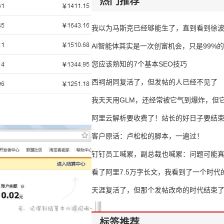
热门推荐
我以为马斯克已经够能生了，直到看到徐
AI智能体其实是一次创富机会，只是99%
错过了
您应该熟知的7个基本SEO技巧
西祠胡同复活了，但发帖的人已经不见了
我天天用GLM，还经常被它气到爆炸，但它
16万亿
阿里云解析要收费了！站长的好日子要结
客户原话：卢松松的脚本，一遍过！
钉钉员工喊累，副总裁也喊累：问题可能
了
看了阿里7.5万字长文，我看到了一个时代
天涯复活了，但那个发帖改命的时代结束
标签推荐