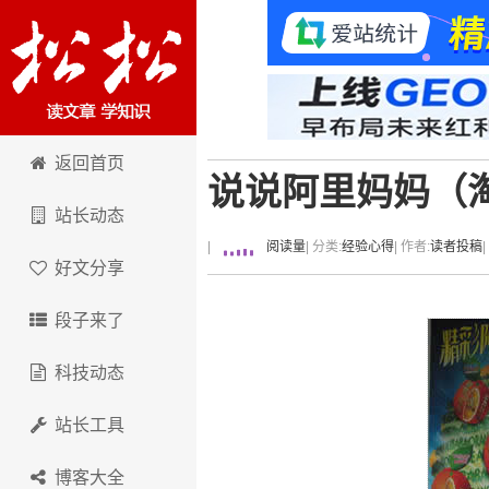
卢松松博客
返回首页
说说阿里妈妈（
站长动态
|
阅读量
| 分类:
经验心得
| 作者:
读者投稿
好文分享
段子来了
科技动态
站长工具
博客大全