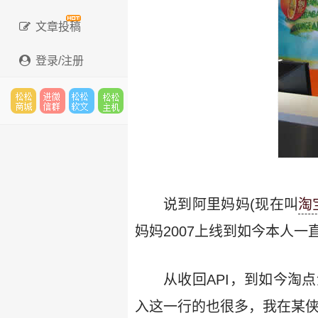
文章投稿
登录/注册
松松
进微
松松
松松
云市
信群
软文
云主
说到阿里妈妈(现在叫
淘
妈妈2007上线到如今本人
场
机
从收回API，到如今淘
入这一行的也很多，我在某