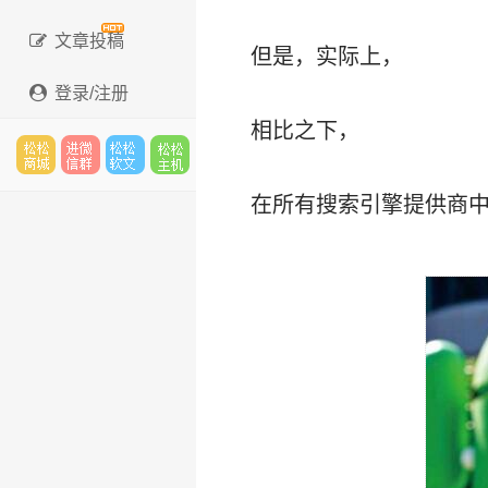
文章投稿
但是，实际上，
登录/注册
相比之下，
松松
进微
松松
松松
在所有搜索引擎提供商中进
云市
信群
软文
云主
场
机