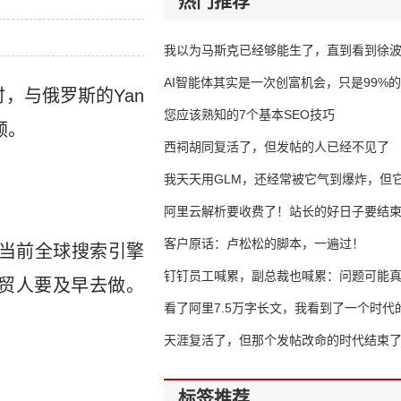
热门推荐
我以为马斯克已经够能生了，直到看到徐
AI智能体其实是一次创富机会，只是99%
时，与俄罗斯的Yan
错过了
您应该熟知的7个基本SEO技巧
额。
西祠胡同复活了，但发帖的人已经不见了
我天天用GLM，还经常被它气到爆炸，但它
16万亿
阿里云解析要收费了！站长的好日子要结
客户原话：卢松松的脚本，一遍过！
当前全球搜索引擎
钉钉员工喊累，副总裁也喊累：问题可能
外贸人要及早去做。
了
看了阿里7.5万字长文，我看到了一个时代
天涯复活了，但那个发帖改命的时代结束
标签推荐