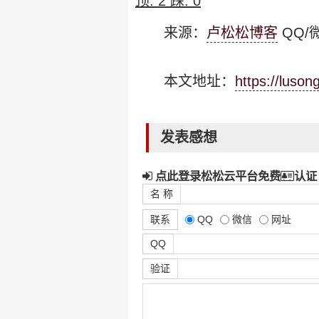
顶:
2
踩:
0
来源：
卢松松博客
QQ/微
本文地址：
https://luso
发表感想
点此登录松松云平台免费
认证
名 称
联系
QQ
微信
网址
QQ
验证