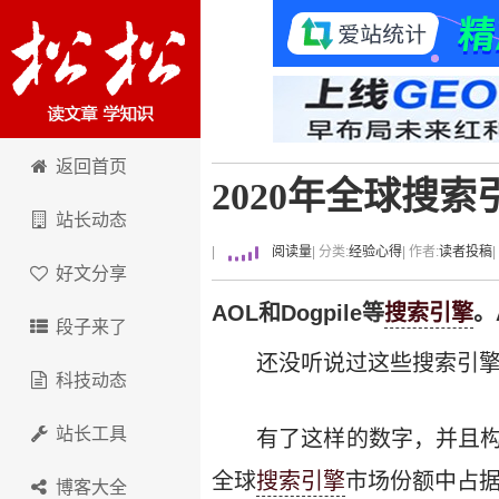
卢松松博客
返回首页
2020年全球搜
站长动态
|
阅读量
| 分类:
经验心得
| 作者:
读者投稿
好文分享
AOL和Dogpile等
搜索引擎
。
段子来了
还没听说过这些搜索引擎
科技动态
站长工具
有了这样的数字，并且构
全球
搜索引擎
市场份额中占
博客大全