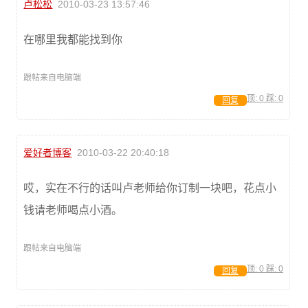
卢松松
2010-03-23 13:57:46
在哪里我都能找到你
跟帖来自电脑端
顶:
0
踩:
0
回复
爱好者博客
2010-03-22 20:40:18
哎，实在不行的话叫卢老师给你订制一块吧，花点小
钱请老师喝点小酒。
跟帖来自电脑端
顶:
0
踩:
0
回复