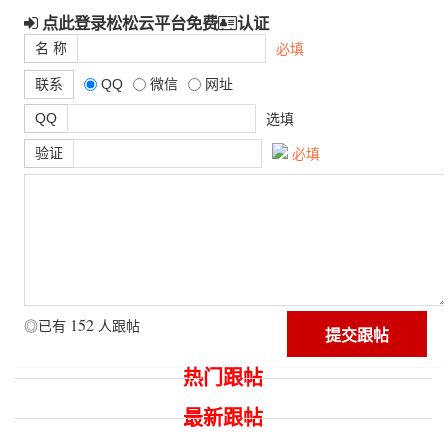
点此登录松松云平台免费
认证
名 称
必填
联系
QQ
微信
网址
QQ
选填
验证
必填
152
◎已有
人跟帖
热门跟帖
最新跟帖