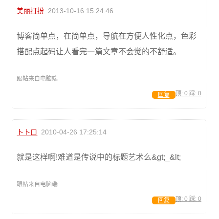
美丽打扮
2013-10-16 15:24:46
博客简单点，在简单点，导航在方便人性化点，色彩
搭配点起码让人看完一篇文章不会觉的不舒适。
跟帖来自电脑端
顶:
0
踩:
0
回复
卜卜口
2010-04-26 17:25:14
就是这样啊!难道是传说中的标题艺术么&gt;_&lt;
跟帖来自电脑端
顶:
0
踩:
0
回复