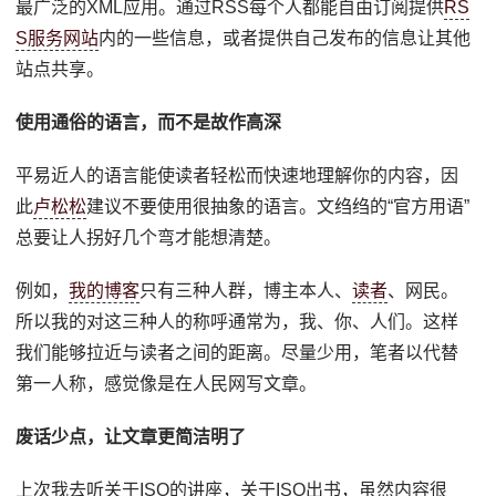
最广泛的XML应用。通过RSS每个人都能自由订阅提供
RS
S服务网站
内的一些信息，或者提供自己发布的信息让其他
站点共享。
使用通俗的语言，而不是故作高深
平易近人的语言能使读者轻松而快速地理解你的内容，因
此
卢松松
建议不要使用很抽象的语言。文绉绉的“官方用语”
总要让人拐好几个弯才能想清楚。
例如，
我的博客
只有三种人群，博主本人、
读者
、网民。
所以我的对这三种人的称呼通常为，我、你、人们。这样
我们能够拉近与读者之间的距离。尽量少用，笔者以代替
第一人称，感觉像是在人民网写文章。
废话少点，让文章更简洁明了
上次我去听关于ISO的讲座，关于ISO出书，虽然内容很