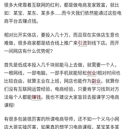
很多大佬靠着互联网的红利，都是做电商发家致富，就比
如：某宝、某东、某多多......而今天我们依然能通过这些电
商平台去赚点钱。
相对比开实体店，要投入几十万，而且现在实体店生意也
难做，很多商家都是结合线上推广来
引流
到线下店。而开
一间网店有什么优势呢?
首先是低成本投入几千块就能马上去做，就需要一个人，
一根网线，一部电脑，一部手机就能轻松
创业
!相对时间也
比较自由，就算主业在上班，网店也能作为
副业
。就算你
们没有互联网运营经验，电商经验，只要肯学习找到对方
法每个人都能
赚钱
。我也不建议大家盲目去报课学习电商
课程!
有很多包装很厉害的所谓电商导师，还不如一个义乌小网
店大哥实操厉害，如果真的想学习电商课程，某宝某多某