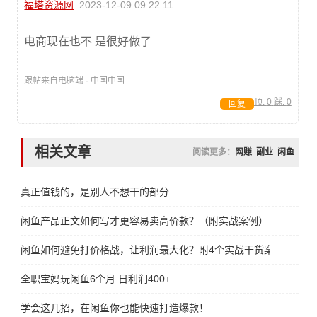
福塔资源网
2023-12-09 09:22:11
电商现在也不 是很好做了
跟帖来自电脑端 · 中国中国
顶:
0
踩:
0
回复
相关文章
阅读更多：
网赚
副业
闲鱼
真正值钱的，是别人不想干的部分
闲鱼产品正文如何写才更容易卖高价款？（附实战案例）
闲鱼如何避免打价格战，让利润最大化？附4个实战干货案例
全职宝妈玩闲鱼6个月 日利润400+
学会这几招，在闲鱼你也能快速打造爆款！