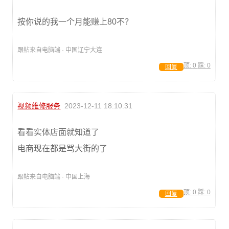
按你说的我一个月能赚上80不？
跟帖来自电脑端 · 中国辽宁大连
顶:
0
踩:
0
回复
视频维修服务
2023-12-11 18:10:31
看看实体店面就知道了
电商现在都是骂大街的了
跟帖来自电脑端 · 中国上海
顶:
0
踩:
0
回复