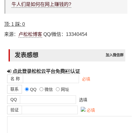
牛人们是如何在网上赚钱的?
顶:
1
踩:
0
来源：
卢松松博客
QQ/微信：13340454
发表感想
加入微信群
点此登录松松云平台免费
认证
名 称
必填
联系
QQ
微信
网址
QQ
选填
验证
必填