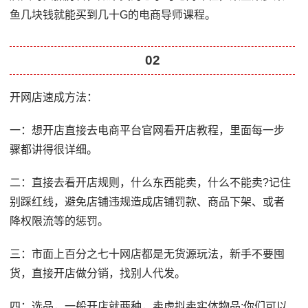
鱼几块钱就能买到几十G的电商导师课程。
02
开网店速成方法：
一：想开店直接去电商平台官网看开店教程，里面每一步
骤都讲得很详细。
二：直接去看开店规则，什么东西能卖，什么不能卖?记住
别踩红线，避免店铺违规造成店铺罚款、商品下架、或者
降权限流等的惩罚。
三：市面上百分之七十网店都是无货源玩法，新手不要囤
货，直接开店做分销，找别人代发。
四：选品，一般开店就两种，卖虚拟卖实体物品;你们可以