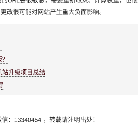
的URL会很敏感，需要重新收录、计算权重，也
次更改很可能对网站产生重大负面影响。
？
版？
讯站升级项目总结
得
信：13340454
，转载请注明出处！