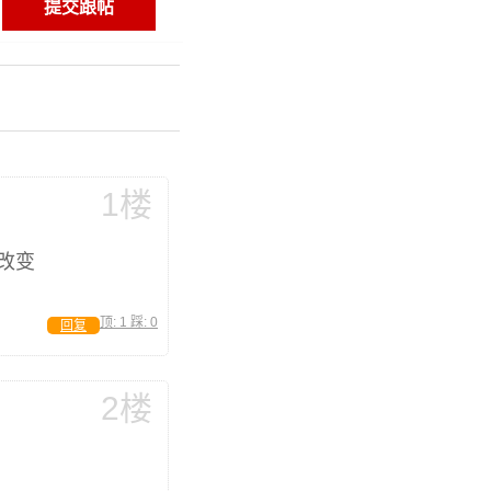
1楼
改变
顶:
1
踩:
0
回复
2楼