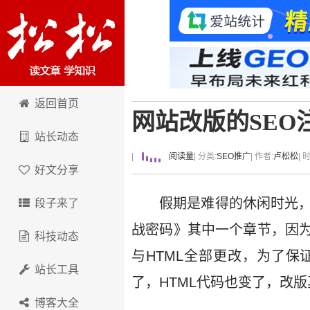
卢松松博客
返回首页
网站改版的SEO
站长动态
|
阅读量
| 分类:
SEO推广
| 作者:
卢松松
| 
好文分享
假期是难得的休闲时光
段子来了
战密码》其中一个章节，因
科技动态
与HTML全部更改，为了保
站长工具
了，HTML代码也变了，改
博客大全