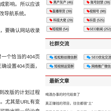
黑产灰产 (46)
账号封禁 (39)
成影响。所以应该
直播带货 (39)
视频号 (98)
修改导航系统。
科技大佬 (29)
抖音 (525)
短视频 (54)
SEO新闻 (252)
容，要确认网站收录
社群交流
一个恰当的404页
松松粉丝微信群
SEO优化交
确设置404页面，
短视频运营群
网络推广微信
最新文章
与到改版的计划过程
喝酒办事的时代结束了
。尤其是URL有变
真正赚钱的项目，往往都很“土”