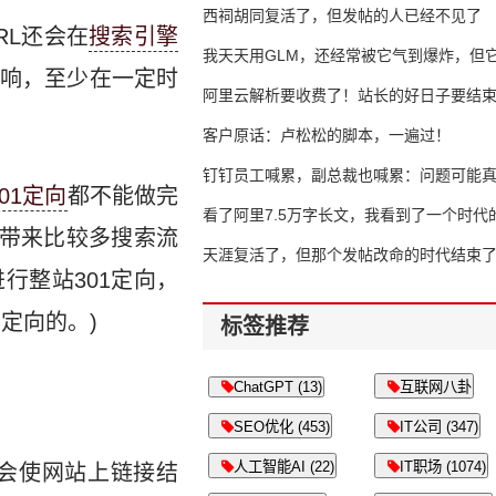
西祠胡同复活了，但发帖的人已经不见了
RL还会在
搜索引擎
我天天用GLM，还经常被它气到爆炸，但它
响，至少在一定时
16万亿
阿里云解析要收费了！站长的好日子要结
客户原话：卢松松的脚本，一遍过！
钉钉员工喊累，副总裁也喊累：问题可能
301定向
都不能做完
了
看了阿里7.5万字长文，我看到了一个时代
、带来比较多搜索流
天涯复活了，但那个发帖改命的时代结束
行整站301定向，
定向的。)
标签推荐
ChatGPT (13)
互联网八卦
SEO优化 (453)
IT公司 (347)
人工智能AI (22)
IT职场 (1074)
会使网站上链接结