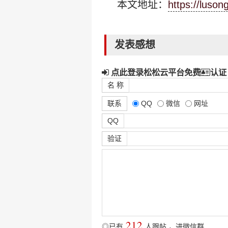
本文地址：
https://luso
发表感想
点此登录松松云平台免费
认证
名 称
联系
QQ
微信
网址
QQ
验证
212
◎已有
人跟帖
，
进微信群