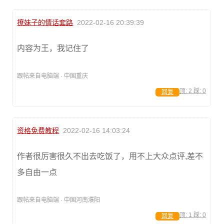
撩妹子的情话套路
2022-02-16 20:39:39
内容为王，我记住了
跟帖来自电脑端 · 中国重庆
顶:
2
踩:
0
回复
资格免费教程
2022-02-16 14:03:24
作者很厉害很久不出去吃饭了，用不上大众点评,差不
多自由一点
跟帖来自电脑端 · 中国河南濮阳
顶:
1
踩:
0
回复