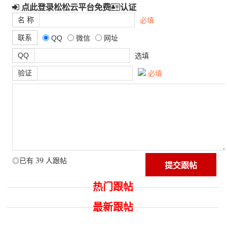
点此登录松松云平台免费
认证
名 称
必填
联系
QQ
微信
网址
QQ
选填
验证
必填
39
◎已有
人跟帖
热门跟帖
最新跟帖