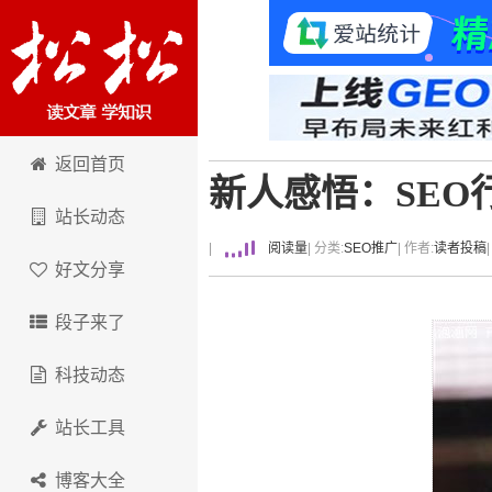
卢松松博客
返回首页
新人感悟：SEO
站长动态
|
阅读量
| 分类:
SEO推广
| 作者:
读者投稿
好文分享
段子来了
科技动态
站长工具
博客大全