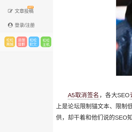
文章投稿
登录/注册
松松
进微
松松
松松
云市
信群
软文
云主
A5取消签名
，各大SEO
上是论坛限制锚文本、限制
场
机
供，却干着和他们说的SEO