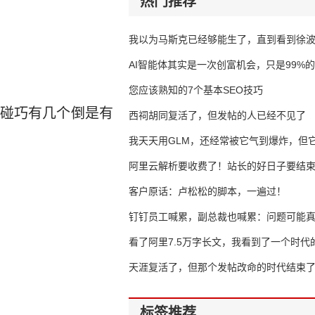
热门推荐
我以为马斯克已经够能生了，直到看到徐
AI智能体其实是一次创富机会，只是99%
错过了
您应该熟知的7个基本SEO技巧
?碰巧有几个倒是有
西祠胡同复活了，但发帖的人已经不见了
我天天用GLM，还经常被它气到爆炸，但它
16万亿
阿里云解析要收费了！站长的好日子要结
客户原话：卢松松的脚本，一遍过！
钉钉员工喊累，副总裁也喊累：问题可能
了
看了阿里7.5万字长文，我看到了一个时代
天涯复活了，但那个发帖改命的时代结束
标签推荐