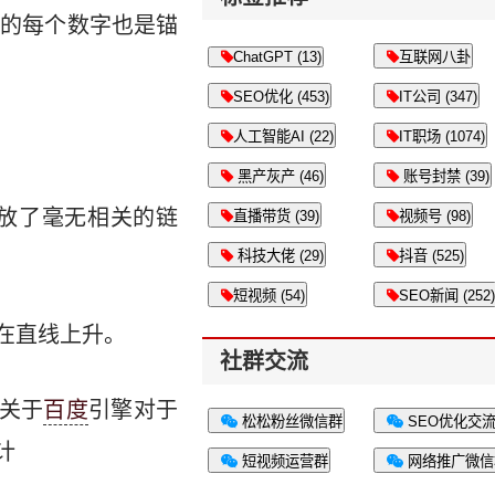
面的每个数字也是锚
ChatGPT (13)
互联网八卦
SEO优化 (453)
IT公司 (347)
人工智能AI (22)
IT职场 (1074)
黑产灰产 (46)
账号封禁 (39)
放了毫无相关的链
直播带货 (39)
视频号 (98)
科技大佬 (29)
抖音 (525)
短视频 (54)
SEO新闻 (252)
在直线上升。
社群交流
是关于
百度
引擎对于
松松粉丝微信群
SEO优化交
计
短视频运营群
网络推广微信