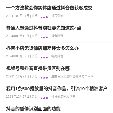
一个方法教会你实体店通过抖音做获客成交
2024年01月31日 |
浏览:
|
抖音
引流
普通人想通过抖音赚钱要先知道这4点
2024年01月12日 |
浏览:
|
抖音
网赚
抖音小店无货源店铺差评太多怎么办
2024年01月02日 |
浏览:
|
电商
抖音
视频号和抖音直播带货区别在哪
2023年12月29日 |
浏览:
|
直播带货
流量
抖音
视频号
个人IP
我用1条500播放量的抖音作品，引流19个精准客户
2023年12月27日 |
浏览:
|
抖音
引流
网络营销
抖音的暂停识别画面的功能