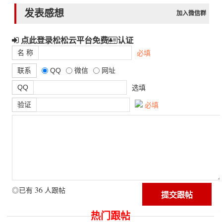
发表感想
加入微信群
点此登录松松云平台免费
认证
名 称
必填
联系
QQ
微信
网址
QQ
选填
验证
必填
36
◎已有
人跟帖
热门跟帖