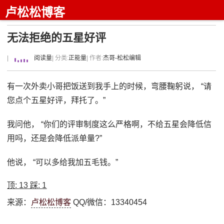
卢松松博客
无法拒绝的五星好评
|
阅读量
| 分类:
正能量
| 作者:
杰哥-松松编辑
有一次外卖小哥把饭送到我手上的时候，弯腰鞠躬说， “请
您点个五星好评，拜托了。”
我问他， “你们的评审制度这么严格啊，不给五星会降低信
用吗，还是会降低派单量?”
他说， “可以多给我加五毛钱。”
顶:
13
踩:
1
来源：
卢松松博客
QQ/微信：13340454