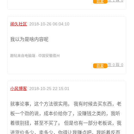
顶:
1
踩:
0
回复
闹久社区
2018-10-26 06:04:10
我以为是啥内容呢
跟帖来自电脑端 · 中国安徽宿州
顶:
0
踩:
0
回复
小风博客
2018-10-25 22:15:01
就事论事，这个方法很实用。 我有时候去买东西，老
板一个劲的说，成本价给你了，没赚钱之类的，我听
着很别扭，甚至不买了。 但是也有一部分老板说，我
进货价多少，卖多少，你得让我赚点吧，我听着反而