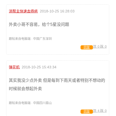
消帮主快速去痔疮
2018-10-25 16:28:03
外卖小哥不容易，给个5星没问题
跟帖来自电脑端 · 中国广东深圳
顶:
0
踩:
0
回复
弹花机
2018-10-25 15:43:34
其实我没少点外卖 但是每到下雨天或者特别不想动的
时候就会想起外卖
跟帖来自电脑端 · 中国四川眉山
顶:
4
踩:
0
回复