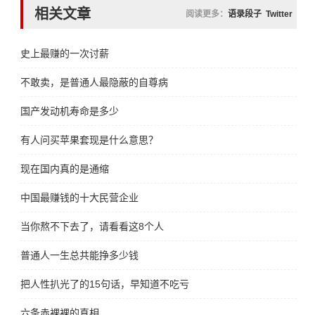
相关文章
阅读更多：
语录段子
Twitter
史上最赚的一次讨薪
不敢卖，是普通人最隐蔽的自尊病
国产发动机寿命是多少
有人问买苹果套现是什么意思？
现在国内真的是通缩
中国最赚钱的十大民营企业
当你熬不下去了，请看看这8个人
普通人一生总共能挣多少钱
把人性扒光了的15句话，早知道不吃亏
六条赤裸裸的真相