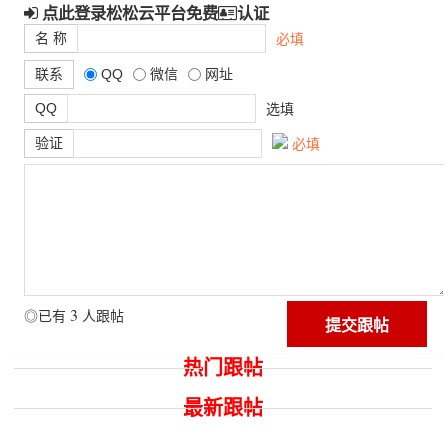
点此登录松松云平台免费
认证
名 称
必填
联系
QQ
微信
网址
QQ
选填
验证
必填
3
◎已有
人跟帖
热门跟帖
最新跟帖