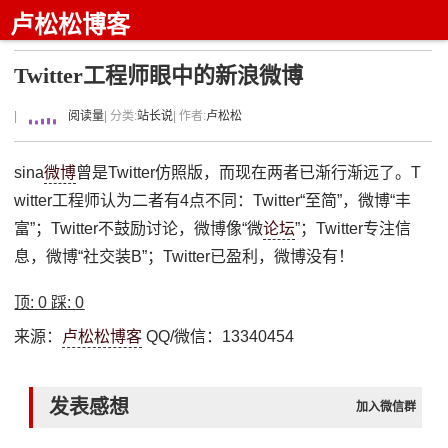
卢松松博客
Twitter工程师眼中的新浪微博
|
阅读量
| 分类:
站长说
| 作者:
卢松松
sina
微博
曾是Twitter仿照版，而现在两者已渐行渐远了。T
witter工程师认为二者有4点不同：Twitter“至简”，微博“丰
富”；Twitter不鼓励讨论，微博像“微
论坛
”；Twitter专注信
息，微博“社交装B”；Twitter已盈利，微博没有！
顶:
0
踩:
0
来源：
卢松松博客
QQ/微信：13340454
发表感想
加入微信群