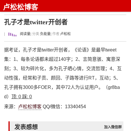
卢松松博客
孔子才是twitter开创者
|
阅读量
| 分类:
负能量
| 作者:
卢松松
据考证，孔子才是twitter开创者，《论语》是最早tweet
集：1、每条论语都未超过140字；2、言简意骇、寓意深
刻；3、较为碎片化，多为孔子晒心情，交流哲理；4、互
动性强，经常和子贡、颜回、子路等进行RT，互动；5、
孔子拥有3000多FOER，其中72人为认证用户。（gr8ba
d）
顶:
0
踩:
0
来源：
卢松松博客
QQ/微信：13340454
发表感想
加入微信群