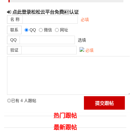
点此登录松松云平台免费
认证
名 称
必填
联系
QQ
微信
网址
QQ
选填
验证
必填
4
◎已有
人跟帖
热门跟帖
最新跟帖