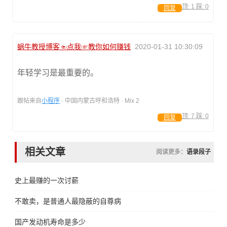
顶:
1
踩:
0
回复
蜗牛教授博客☜点我☞教你如何赚钱
2020-01-31 10:30:09
年轻学习是最重要的。
跟帖来自
小程序
· 中国内蒙古呼和浩特 · Mix 2
顶:
7
踩:
0
回复
相关文章
阅读更多：
语录段子
史上最赚的一次讨薪
不敢卖，是普通人最隐蔽的自尊病
国产发动机寿命是多少