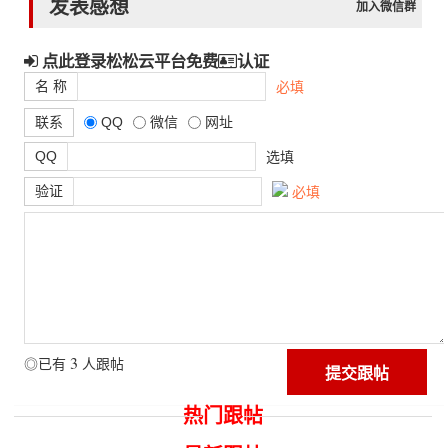
发表感想
加入微信群
点此登录松松云平台免费
认证
名 称
必填
联系
QQ
微信
网址
QQ
选填
验证
必填
3
◎已有
人跟帖
热门跟帖