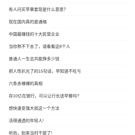
有人问买苹果套现是什么意思？
现在国内真的是通缩
中国最赚钱的十大民营企业
当你熬不下去了，请看看这8个人
普通人一生总共能挣多少钱
把人性扒光了的15句话，早知道不吃亏
六条赤裸裸的真相
存10亿在银行，可以让行长送早餐吗?
想快速变强大就这一个方法
活得通透的年轻人!
听劝，别来当村干部了!