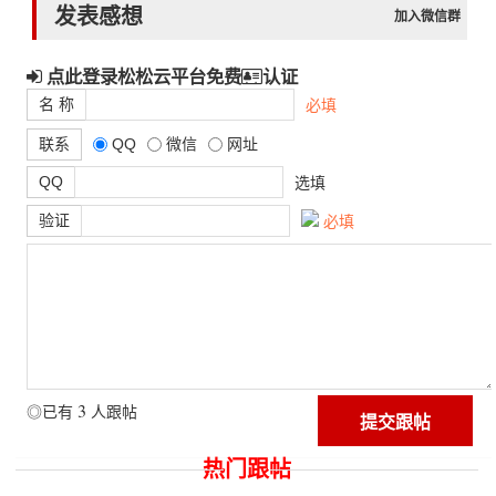
发表感想
加入微信群
点此登录松松云平台免费
认证
名 称
必填
联系
QQ
微信
网址
QQ
选填
验证
必填
3
◎已有
人跟帖
热门跟帖