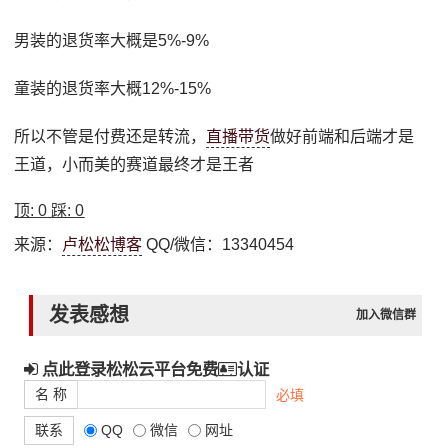
男装的退货率大概是5%-9%
童装的退货率大概12%-15%
所以不管是付费还是转流，
直播带货
做好前端和后端才是
王道，小而美的赛道最终才是王者
顶:
0
踩:
0
来源：
卢松松博客
QQ/微信：13340454
发表感想
加入微信群
点此登录松松云平台免费
认证
名 称
必填
联系
QQ
微信
网址