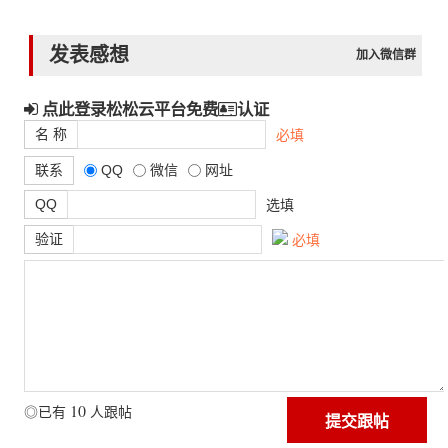
发表感想
加入微信群
点此登录松松云平台免费
认证
名 称
必填
联系
QQ
微信
网址
QQ
选填
验证
必填
10
◎已有
人跟帖