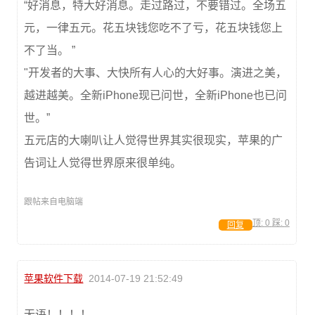
“好消息，特大好消息。走过路过，不要错过。全场五
元，一律五元。花五块钱您吃不了亏，花五块钱您上
不了当。 ”
"开发者的大事、大快所有人心的大好事。演进之美，
越进越美。全新iPhone现已问世，全新iPhone也已问
世。”
五元店的大喇叭让人觉得世界其实很现实，苹果的广
告词让人觉得世界原来很单纯。
跟帖来自电脑端
顶:
0
踩:
0
回复
苹果软件下载
2014-07-19 21:52:49
无语！！！！