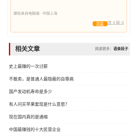
跟帖来自电脑端 · 中国上海
顶:
0
踩:
0
回复
相关文章
阅读更多：
语录段子
史上最赚的一次讨薪
不敢卖，是普通人最隐蔽的自尊病
国产发动机寿命是多少
有人问买苹果套现是什么意思？
现在国内真的是通缩
中国最赚钱的十大民营企业