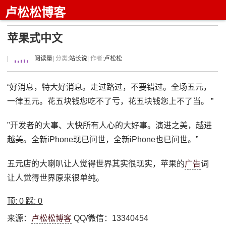
卢松松博客
苹果式中文
|
阅读量
| 分类:
站长说
| 作者:
卢松松
“好消息，特大好消息。走过路过，不要错过。全场五元，
一律五元。花五块钱您吃不了亏，花五块钱您上不了当。 ”
"开发者的大事、大快所有人心的大好事。演进之美，越进
越美。全新iPhone现已问世，全新iPhone也已问世。”
五元店的大喇叭让人觉得世界其实很现实，苹果的
广告
词
让人觉得世界原来很单纯。
顶:
0
踩:
0
来源：
卢松松博客
QQ/微信：13340454