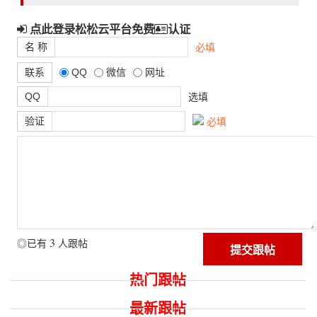
点此登录松松云平台免费
认证
名 称
必填
联系
QQ
微信
网址
QQ
选填
验证
必填
3
◎已有
人跟帖
热门跟帖
最新跟帖