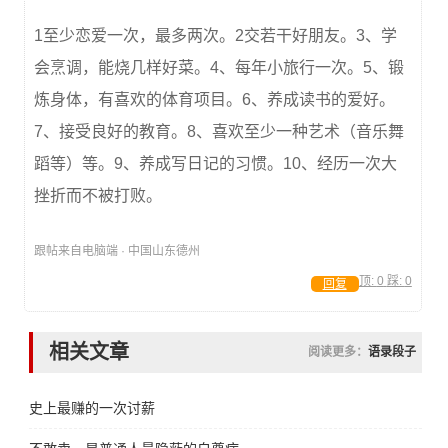
1至少恋爱一次，最多两次。2交若干好朋友。3、学
会烹调，能烧几样好菜。4、每年小旅行一次。5、锻
炼身体，有喜欢的体育项目。6、养成读书的爱好。
7、接受良好的教育。8、喜欢至少一种艺术（音乐舞
蹈等）等。9、养成写日记的习惯。10、经历一次大
挫折而不被打败。
跟帖来自电脑端 · 中国山东德州
顶:
0
踩:
0
回复
相关文章
阅读更多：
语录段子
史上最赚的一次讨薪