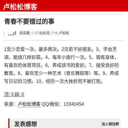
卢松松博客
青春不要错过的事
|
阅读量
| 分类:
站长说
| 作者:
卢松松
1至少恋爱一次，最多两次。2交若干好朋友。3、学会烹
调，能烧几样好菜。4、每年小旅行一次。5、锻炼身体，
有喜欢的体育项目。6、养成读书的爱好。7、接受良好的
教育。8、喜欢至少一种艺术（音乐舞蹈等）等。9、养成
写日记的习惯。10、经历一次大挫折而不被打败。
顶:
3
踩:
0
来源：
卢松松博客
QQ/微信：13340454
发表感想
加入微信群