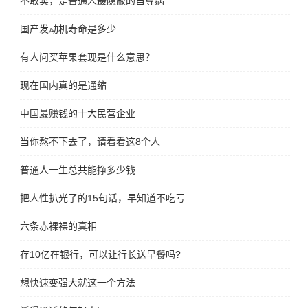
不敢卖，是普通人最隐蔽的自尊病
国产发动机寿命是多少
有人问买苹果套现是什么意思？
现在国内真的是通缩
中国最赚钱的十大民营企业
当你熬不下去了，请看看这8个人
普通人一生总共能挣多少钱
把人性扒光了的15句话，早知道不吃亏
六条赤裸裸的真相
存10亿在银行，可以让行长送早餐吗?
想快速变强大就这一个方法