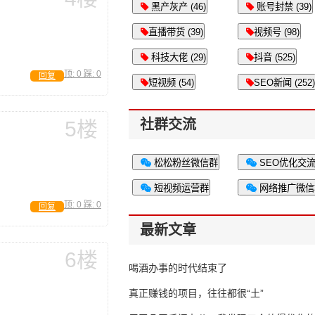
黑产灰产 (46)
账号封禁 (39)
直播带货 (39)
视频号 (98)
科技大佬 (29)
抖音 (525)
顶:
0
踩:
0
回复
短视频 (54)
SEO新闻 (252)
社群交流
5楼
松松粉丝微信群
SEO优化交
短视频运营群
网络推广微信
顶:
0
踩:
0
回复
最新文章
6楼
喝酒办事的时代结束了
真正赚钱的项目，往往都很“土”