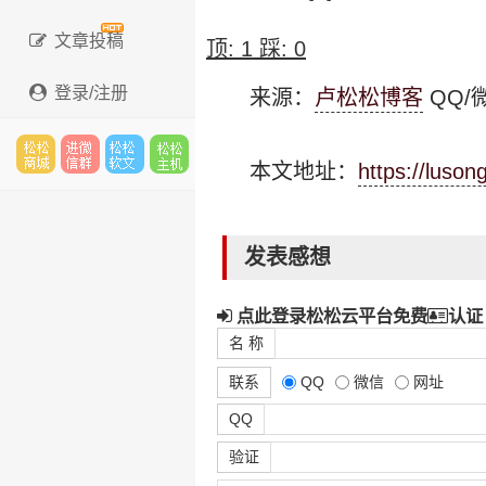
文章投稿
顶:
1
踩:
0
登录/注册
来源：
卢松松博客
QQ/微
本文地址：
https://luso
松松
进微
松松
松松
发表感想
云市
信群
软文
云主
点此登录松松云平台免费
认证
名 称
联系
QQ
微信
网址
场
机
QQ
验证