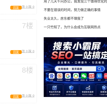
用了几天千问办公，我发现三个值得优化
顶:
0
踩:
0
回复
不要在错误的时间，努力做正确的事情
失业太久，房东都不理我了
7楼
一只竹知了，为什么会成为互联网热点
顶:
0
踩:
0
回复
8楼
顶:
0
踩:
0
回复