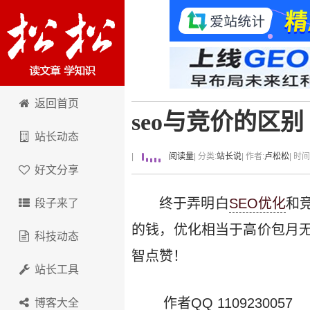
卢松松博客
返回首页
seo与竞价的区别
站长动态
|
阅读量
| 分类:
站长说
| 作者:
卢松松
| 时
好文分享
终于弄明白
SEO优化
和
段子来了
的钱，优化相当于高价包月
科技动态
智点赞！
站长工具
作者QQ 1109230057
博客大全