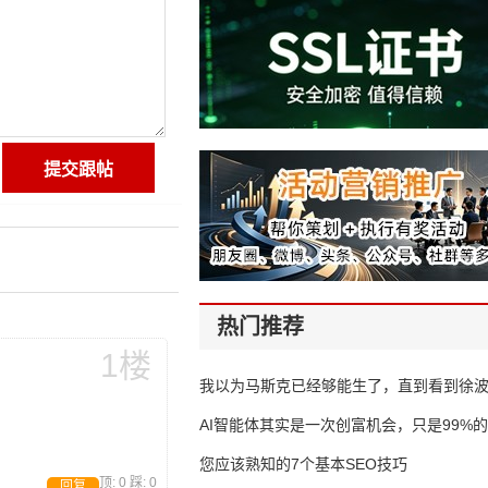
热门推荐
1楼
我以为马斯克已经够能生了，直到看到徐
AI智能体其实是一次创富机会，只是99%
错过了
您应该熟知的7个基本SEO技巧
顶:
0
踩:
0
回复