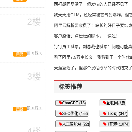
西祠胡同复活了，但发帖的人已经不见了
我天天用GLM，还经常被它气到爆炸，但它
2楼
16万亿
阿里云解析要收费了！站长的好日子要结
客户原话：卢松松的脚本，一遍过！
钉钉员工喊累，副总裁也喊累：问题可能
顶:
0
踩:
0
回复
了
看了阿里7.5万字长文，我看到了一个时代
天涯复活了，但那个发帖改命的时代结束
3楼
标签推荐
ChatGPT (13)
互联网八卦
顶:
0
踩:
0
回复
SEO优化 (453)
IT公司 (347)
人工智能AI (22)
IT职场 (1074)
4楼