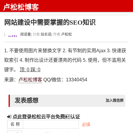
卢松松博客
网站建设中需要掌握的SEO知识
|
阅读量
| 分类:
站长说
| 作者:
卢松松
1. 不要使用图片来替换文字 2. 有节制的实用Ajax 3. 快速获
取索引 4. 制作比设计还要漂亮的代码 5. 使用，但不滥用关
键字。
顶:
0
踩:
0
来源：
卢松松博客
QQ/微信：13340454
发表感想
加入微信群
点此登录松松云平台免费
认证
名 称
必填