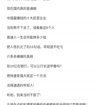
现在国内真的是通缩
中国最赚钱的十大民营企业
当你熬不下去了，请看看这8个人
普通人一生总共能挣多少钱
把人性扒光了的15句话，早知道不吃亏
六条赤裸裸的真相
存10亿在银行，可以让行长送早餐吗?
想快速变强大就这一个方法
活得通透的年轻人!
听劝，别来当村干部了!
凡是在卢松松博客投稿的作者都有机会得到IT类图书哦！