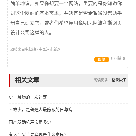
简单地说，如果你想要一个网站，重要的是你知道你
对这个网站的基本需求，并决定是否希望通过帮助手
册自己建立它，或者你希望雇用像明尼阿波利斯网页
设计公司这样的人。
跟帖来自电脑端 · 中国河南新乡
顶:
0
踩:
0
回复
相关文章
阅读更多：
语录段子
史上最赚的一次讨薪
不敢卖，是普通人最隐蔽的自尊病
国产发动机寿命是多少
有人问买苹果套现是什么意思？