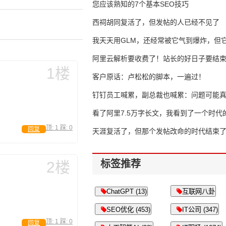
错过了
您应该熟知的7个基本SEO技巧
西祠胡同复活了，但发帖的人已经不见了
我天天用GLM，还经常被它气到爆炸，但它
16万亿
阿里云解析要收费了！站长的好日子要结
1楼
客户原话：卢松松的脚本，一遍过！
钉钉员工喊累，副总裁也喊累：问题可能
了
看了阿里7.5万字长文，我看到了一个时代
顶:
1
踩:
0
回复
天涯复活了，但那个发帖改命的时代结束
标签推荐
2楼
ChatGPT (13)
互联网八卦
SEO优化 (453)
IT公司 (347)
顶:
1
踩:
0
回复