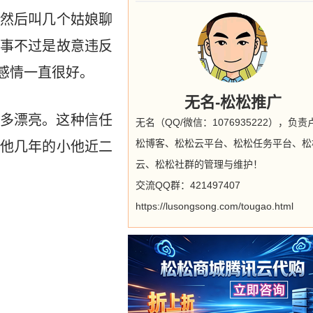
然后叫几个姑娘聊
事不过是故意违反
感情一直很好。
无名-松松推广
多漂亮。这种信任
无名（QQ/微信：1076935222），负责
松博客、松松云平台、松松任务平台、松
他几年的小他近二
云、松松社群的管理与维护！
交流QQ群：421497407
https://lusongsong.com/tougao.html