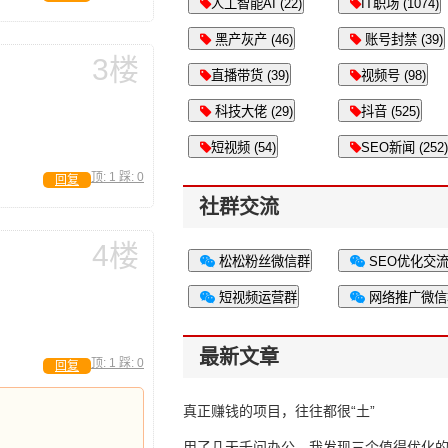
人工智能AI (22)
IT职场 (1074)
黑产灰产 (46)
账号封禁 (39)
3楼
直播带货 (39)
视频号 (98)
科技大佬 (29)
抖音 (525)
短视频 (54)
SEO新闻 (252)
顶:
1
踩:
0
回复
社群交流
4楼
松松粉丝微信群
SEO优化交
短视频运营群
网络推广微信
最新文章
顶:
1
踩:
0
回复
真正赚钱的项目，往往都很“土”
用了几天千问办公，我发现三个值得优化