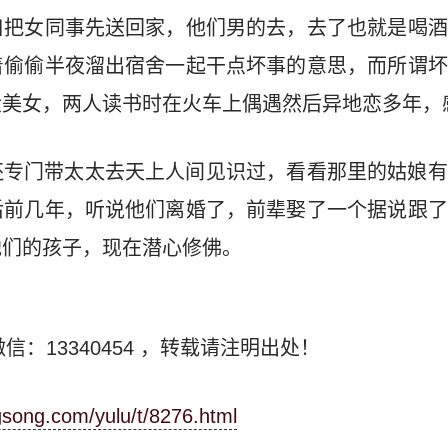
口把女同事先送回家，他们男的去，去了也就是喝酒
着偷偷半夜溜出宿舍一起干点坏事的意思，而所谓坏
大美女，两人读书时在火车上偶遇然后异地恋多年，
还专门带太太去天上人间见识过，看看那里的姑娘有
后前几年，听说他们离婚了，前辈娶了一个据说跟了
他们的孩子，现在潜心修佛。
信：13340454
，转载请注明出处！
ngsong.com/yulu/t/8276.html