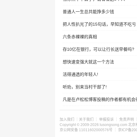
普通人一生总共能挣多少钱
把人性扒光了的15句话，早知道不吃亏
六条赤裸裸的真相
存10亿在银行，可以让行长送早餐吗?
想快速变强大就这一个方法
活得通透的年轻人!
听劝，别来当村干部了!
凡是在卢松松博客投稿的作者都有机会得
加入我们
┊
关于我们
┊
举报投诉
┊
免责声明
Copyright © 2009-2026 lusongsong.c
京公网安备 11011602000576号 ┊
京ICP备200