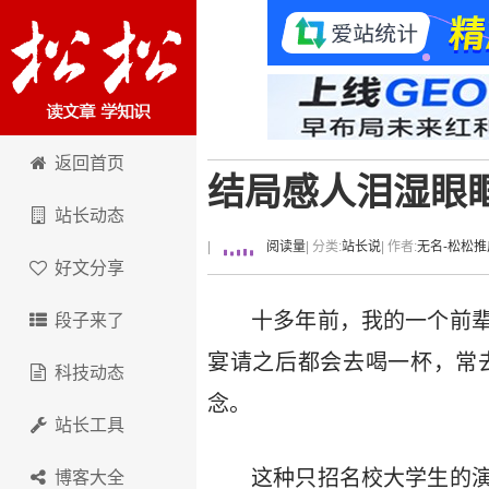
卢松松博客
返回首页
结局感人泪湿眼
站长动态
|
阅读量
| 分类:
站长说
| 作者:
无名-松松推
好文分享
十多年前，我的一个前
段子来了
宴请之后都会去喝一杯，常
科技动态
念。
站长工具
这种只招名校大学生的
博客大全