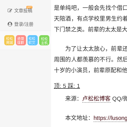
是单纯吧，一般会先找个借
文章投稿
天陪酒，有点学校里男生约
登录/注册
下门禁之类。前辈的太太是
为了让太太放心，前辈
松松
进微
松松
松松
周围的人都羡慕的不行。然
十岁的小演员，前辈原配和
云市
信群
软文
云主
顶:
5
踩:
1
来源：
卢松松博客
QQ/微
场
机
本文地址：
https://luso