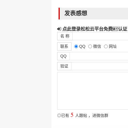
发表感想
点此登录松松云平台免费
认证
名 称
联系
QQ
微信
网址
QQ
验证
5
◎已有
人跟帖
，
进微信群