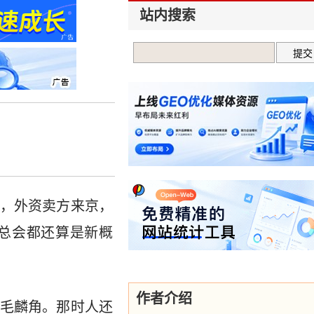
站内搜索
，外资卖方来京，
总会都还算是新概
作者介绍
毛麟角。那时人还