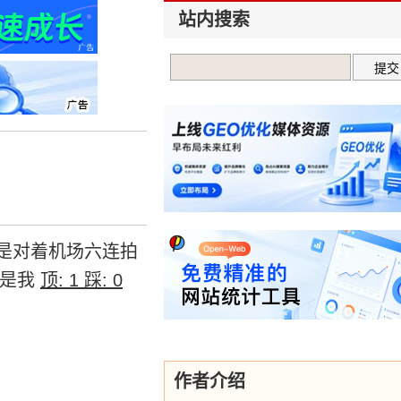
站内搜索
是对着机场六连拍
枪是我
顶:
1
踩:
0
作者介绍