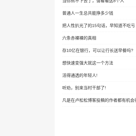
当你熬不下去了，请看看这8个人
普通人一生总共能挣多少钱
把人性扒光了的15句话，早知道不吃亏
六条赤裸裸的真相
存10亿在银行，可以让行长送早餐吗?
想快速变强大就这一个方法
活得通透的年轻人!
听劝，别来当村干部了!
凡是在卢松松博客投稿的作者都有机会得