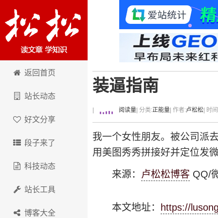
卢松松博客
返回首页
装逼指南
站长动态
|
阅读量
| 分类:
正能量
| 作者:
卢松松
| 时
好文分享
我一个女性朋友。被公司派
段子来了
用美图秀秀拼接好并定位发微
科技动态
来源：
卢松松博客
QQ/微
站长工具
本文地址：
https://luson
博客大全