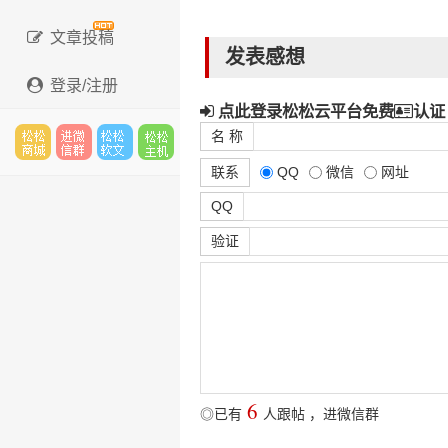
文章投稿
发表感想
登录/注册
点此登录松松云平台免费
认证
名 称
联系
QQ
微信
网址
松松
进微
松松
松松
QQ
验证
云市
信群
软文
云主
场
机
6
◎已有
人跟帖
，
进微信群