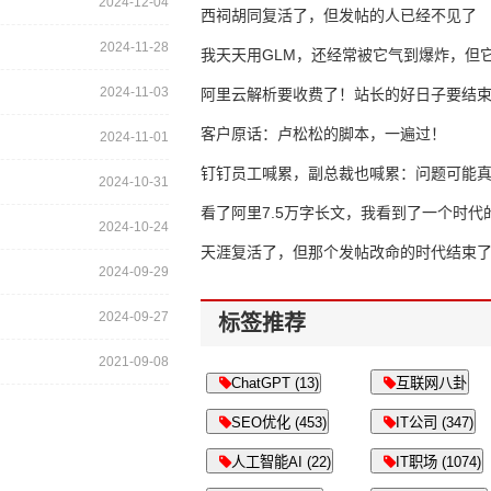
2024-12-04
西祠胡同复活了，但发帖的人已经不见了
2024-11-28
我天天用GLM，还经常被它气到爆炸，但它
2024-11-03
16万亿
阿里云解析要收费了！站长的好日子要结
客户原话：卢松松的脚本，一遍过！
2024-11-01
钉钉员工喊累，副总裁也喊累：问题可能
2024-10-31
了
看了阿里7.5万字长文，我看到了一个时代
2024-10-24
天涯复活了，但那个发帖改命的时代结束
2024-09-29
2024-09-27
标签推荐
2021-09-08
ChatGPT (13)
互联网八卦
SEO优化 (453)
IT公司 (347)
人工智能AI (22)
IT职场 (1074)