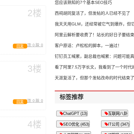
错过了
您应该熟知的7个基本SEO技巧
2楼
西祠胡同复活了，但发帖的人已经不见了
我天天用GLM，还经常被它气到爆炸，但它
16万亿
阿里云解析要收费了！站长的好日子要结
顶:
0
踩:
0
客户原话：卢松松的脚本，一遍过！
回复
钉钉员工喊累，副总裁也喊累：问题可能
3楼
了
看了阿里7.5万字长文，我看到了一个时代
天涯复活了，但那个发帖改命的时代结束
标签推荐
顶:
0
踩:
0
回复
ChatGPT (13)
互联网八卦
4楼
SEO优化 (453)
IT公司 (347)