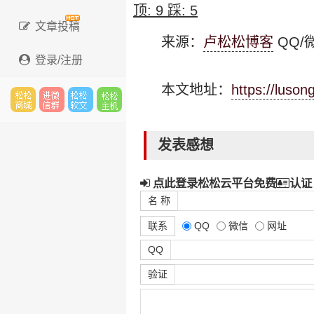
顶:
9
踩:
5
文章投稿
来源：
卢松松博客
QQ/微
登录/注册
本文地址：
https://luso
松松
进微
松松
松松
发表感想
点此登录松松云平台免费
认证
云市
信群
软文
云主
名 称
联系
QQ
微信
网址
QQ
场
机
验证