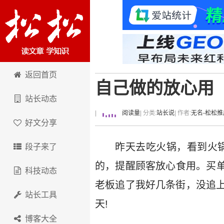
卢松松博客
返回首页
自己做的放心用
站长动态
|
阅读量
| 分类:
站长说
| 作者:
无名-松松推
好文分享
昨天去吃火锅，看到火
段子来了
的，提醒顾客放心食用。买单
科技动态
老板追了我好几条街，没追
站长工具
天!
博客大全