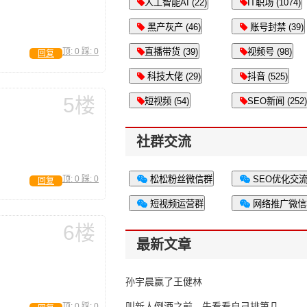
人工智能AI (22)
IT职场 (1074)
黑产灰产 (46)
账号封禁 (39)
顶:
0
踩:
0
直播带货 (39)
视频号 (98)
回复
科技大佬 (29)
抖音 (525)
5楼
短视频 (54)
SEO新闻 (252)
社群交流
顶:
0
踩:
0
松松粉丝微信群
SEO优化交
回复
短视频运营群
网络推广微信
6楼
最新文章
孙宇晨赢了王健林
叫新人倒酒之前，先看看自己排第几
顶:
0
踩:
0