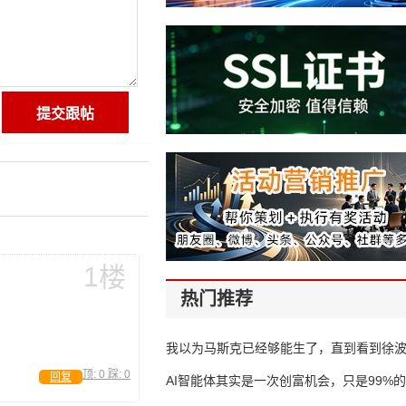
1楼
热门推荐
我以为马斯克已经够能生了，直到看到徐
顶:
0
踩:
0
回复
AI智能体其实是一次创富机会，只是99%