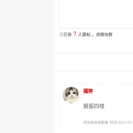
7
◎已有
人跟帖
，
进微信群
福神
舅服四楼
评论来自电脑端 时间:2017-07-23