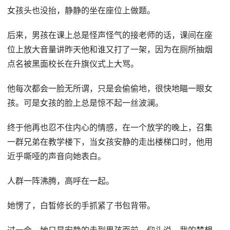
女孩头也没抬，静静的坐在座位上做题。
后来，男孩在课上总是怪声怪气的接老师的话，课间在座
位上放大音量讲昨天他和谁又打了一架，因为在厕所抽烟
点名被黑面校长在升旗仪式上大骂。
他每次都会一脸无所谓，只是会偷偷地，很快地瞄一眼女
孩。可是女孩的脸上总是惊不起一丝波澜。
终于他再也忍不住内心的情感，在一个放学的晚上，召集
一群兄弟在教学楼下，当女孩安静的走出楼梯口时，他用
近乎嘶哑的声音向她表白。
人群一阵沸腾，高呼在一起。
她愣了，白皙修长的手抓紧了书包背带。