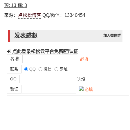
顶:
13
踩:
3
来源：
卢松松博客
QQ/微信：13340454
发表感想
加入微信群
点此登录松松云平台免费
认证
名 称
必填
联系
QQ
微信
网址
QQ
选填
验证
必填