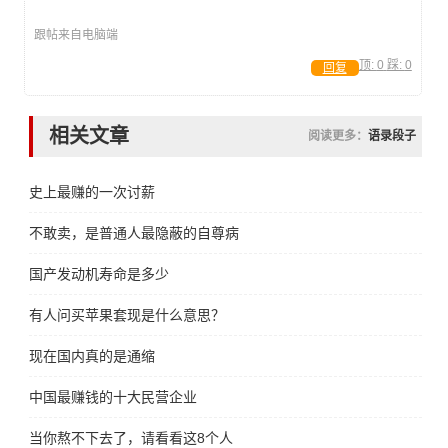
跟帖来自电脑端
顶:
0
踩:
0
回复
相关文章
阅读更多：
语录段子
史上最赚的一次讨薪
不敢卖，是普通人最隐蔽的自尊病
国产发动机寿命是多少
有人问买苹果套现是什么意思？
现在国内真的是通缩
中国最赚钱的十大民营企业
当你熬不下去了，请看看这8个人