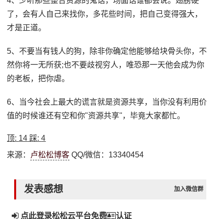
4、少听那些整合资源的鬼话，场面话谁都会说。翅膀硬
了，会有人自己来找你，多花些时间，把自己变得强大，
才是正道。
5、不要当有钱人的狗，除非你确定他能够给块骨头你，不
然你将一无所获;也不要歧视穷人，唯恐那一天他会成为你
的老板，把你虐。
6、当今社会上最大的谎言就是资源共享，当你没有利用价
值的时候谁还有空和你"资源共享''，毕竟大家都忙。
顶:
14
踩:
4
来源：
卢松松博客
QQ/微信：13340454
发表感想
加入微信群
点此登录松松云平台免费
认证