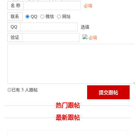
名 称
必填
联系
QQ
微信
网址
QQ
选填
验证
必填
3
◎已有
人跟帖
热门跟帖
最新跟帖