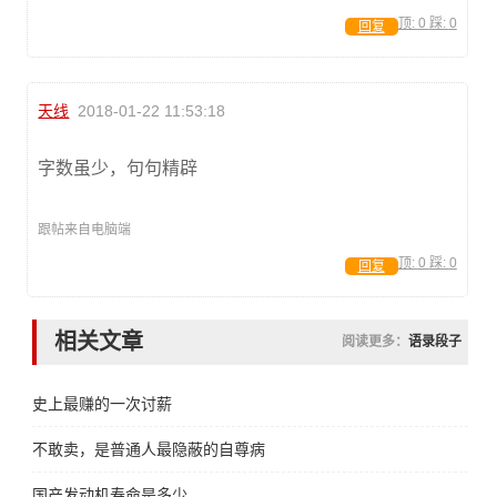
顶:
0
踩:
0
回复
天线
2018-01-22 11:53:18
字数虽少，句句精辟
跟帖来自电脑端
顶:
0
踩:
0
回复
相关文章
阅读更多：
语录段子
史上最赚的一次讨薪
不敢卖，是普通人最隐蔽的自尊病
国产发动机寿命是多少