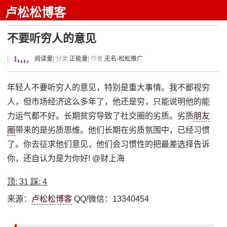
卢松松博客
不要听穷人的意见
|
阅读量
| 分类:
正能量
| 作者:
无名-松松推广
年轻人不要听穷人的意见，特别是重大事情。我不鄙视穷
人，但市场经济这么多年了，他还是穷，只能说明他的能
力运气都不好。长期贫穷导致了社交圈的劣质。劣质
朋友
圈
带来的是劣质思维。他们长期在劣质氛围中，已经习惯
了。你去征求他们意见，他们会习惯性的把最差选择告诉
你，还自认为是为你好! @财上海
顶:
31
踩:
4
来源：
卢松松博客
QQ/微信：13340454