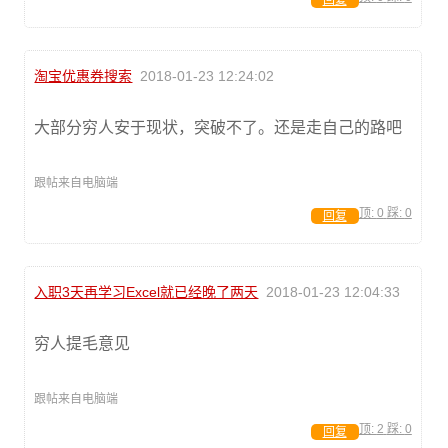
回复
淘宝优惠券搜索
2018-01-23 12:24:02
大部分穷人安于现状，突破不了。还是走自己的路吧
跟帖来自电脑端
顶:
0
踩:
0
回复
入职3天再学习Excel就已经晚了两天
2018-01-23 12:04:33
穷人提毛意见
跟帖来自电脑端
顶:
2
踩:
0
回复