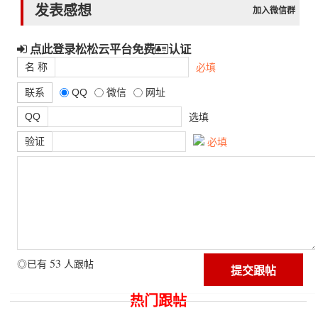
发表感想
加入微信群
点此登录松松云平台免费
认证
名 称
必填
联系
QQ
微信
网址
QQ
选填
验证
必填
53
◎已有
人跟帖
热门跟帖