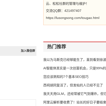
云、松松社群的管理与维护！
交流QQ群：421497407
https://lusongsong.com/tougao.html
热门推荐
加入微信群
我以为马斯克已经够能生了，直到看到徐
AI智能体其实是一次创富机会，只是99%
错过了
您应该熟知的7个基本SEO技巧
西祠胡同复活了，但发帖的人已经不见了
我天天用GLM，还经常被它气到爆炸，但它
16万亿
阿里云解析要收费了！站长的好日子要结