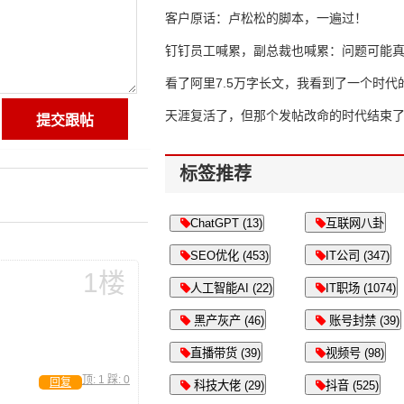
客户原话：卢松松的脚本，一遍过！
钉钉员工喊累，副总裁也喊累：问题可能
了
看了阿里7.5万字长文，我看到了一个时代
天涯复活了，但那个发帖改命的时代结束
标签推荐
ChatGPT (13)
互联网八卦
SEO优化 (453)
IT公司 (347)
1楼
人工智能AI (22)
IT职场 (1074)
黑产灰产 (46)
账号封禁 (39)
直播带货 (39)
视频号 (98)
顶:
1
踩:
0
回复
科技大佬 (29)
抖音 (525)