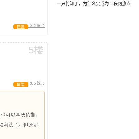
一只竹知了，为什么会成为互联网热点
顶:
2
踩:
0
回复
5楼
顶:
5
踩:
0
回复
（也可以叫厌倦期，
动淘汰了。但还是