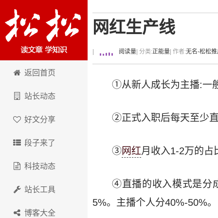
网红生产线
|
阅读量
| 分类:
正能量
| 作者:
无名-松松推
卢松松博客
返回首页
①从新人成长为主播:一般
站长动态
②正式入职后每天至少直
好文分享
段子来了
③
网红
月收入1-2万的占
科技动态
④直播的收入模式是分成：
站长工具
5%。主播个人分40%-50%。
博客大全