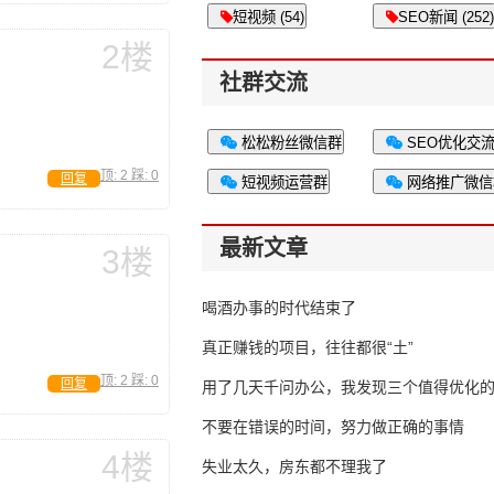
短视频 (54)
SEO新闻 (252)
2楼
社群交流
松松粉丝微信群
SEO优化交
顶:
2
踩:
0
回复
短视频运营群
网络推广微信
最新文章
3楼
喝酒办事的时代结束了
真正赚钱的项目，往往都很“土”
顶:
2
踩:
0
回复
用了几天千问办公，我发现三个值得优化
不要在错误的时间，努力做正确的事情
4楼
失业太久，房东都不理我了