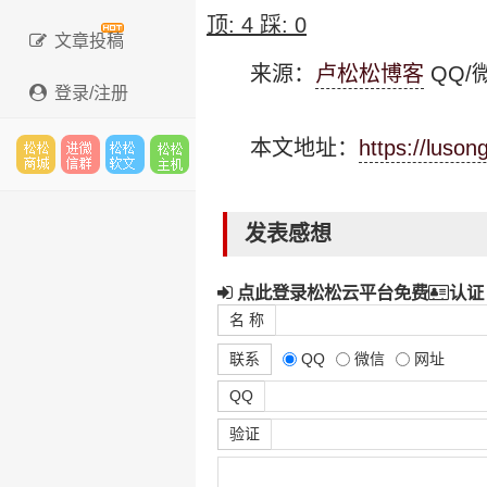
顶:
4
踩:
0
文章投稿
来源：
卢松松博客
QQ/微
登录/注册
本文地址：
https://luso
松松
进微
松松
松松
发表感想
点此登录松松云平台免费
认证
云市
信群
软文
云主
名 称
联系
QQ
微信
网址
QQ
场
机
验证