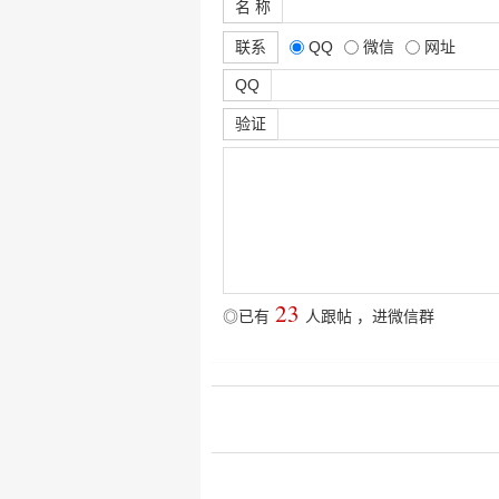
名 称
联系
QQ
微信
网址
QQ
验证
23
◎已有
人跟帖
，
进微信群