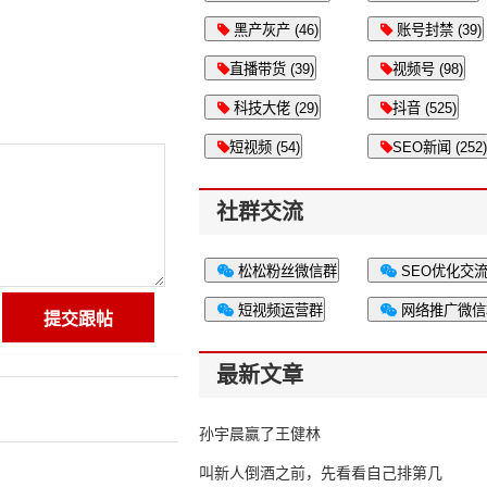
黑产灰产 (46)
账号封禁 (39)
直播带货 (39)
视频号 (98)
科技大佬 (29)
抖音 (525)
短视频 (54)
SEO新闻 (252)
社群交流
松松粉丝微信群
SEO优化交
短视频运营群
网络推广微信
最新文章
孙宇晨赢了王健林
叫新人倒酒之前，先看看自己排第几