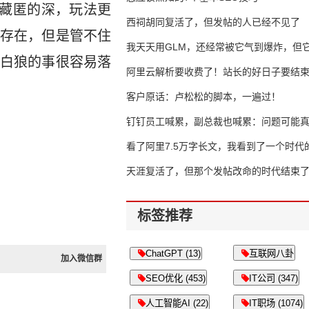
*藏匿的深，玩法更
西祠胡同复活了，但发帖的人已经不见了
存在，但是管不住
我天天用GLM，还经常被它气到爆炸，但它
白狼的事很容易落
16万亿
阿里云解析要收费了！站长的好日子要结
客户原话：卢松松的脚本，一遍过！
钉钉员工喊累，副总裁也喊累：问题可能
了
看了阿里7.5万字长文，我看到了一个时代
天涯复活了，但那个发帖改命的时代结束
标签推荐
ChatGPT (13)
互联网八卦
加入微信群
SEO优化 (453)
IT公司 (347)
人工智能AI (22)
IT职场 (1074)