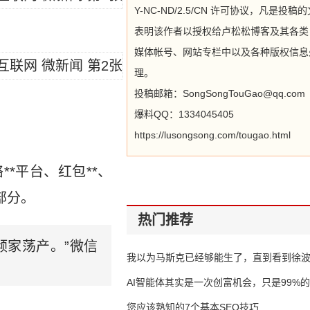
Y-NC-ND/2.5/CN 许可协议，凡是投稿
表明该作者以授权给卢松松博客及其各类
媒体帐号、网站专栏中以及各种版权信息
理。
投稿邮箱：SongSongTouGao@qq.com
爆料QQ：1334045405
https://lusongsong.com/tougao.html
*平台、红包**、
部分。
热门推荐
倾家荡产。”微信
我以为马斯克已经够能生了，直到看到徐
AI智能体其实是一次创富机会，只是99%
错过了
您应该熟知的7个基本SEO技巧