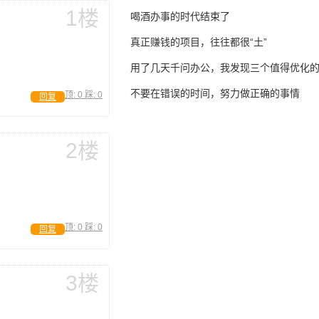
1楼
喝酒办事的时代结束了
真正赚钱的项目，往往都很“土”
用了几天千问办公，我发现三个值得优化
不要在错误的时间，努力做正确的事情
顶:
0
踩:
0
回复
2楼
顶:
0
踩:
0
回复
3楼