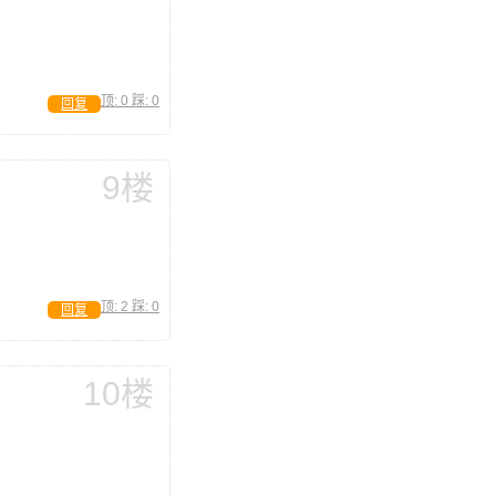
顶:
0
踩:
0
回复
9楼
顶:
2
踩:
0
回复
10楼