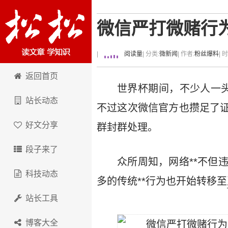
微信严打微赌行为：
|
阅读量
| 分类:
微新闻
| 作者:
粉丝爆料
| 
卢松松博客
返回首页
世界杯期间，不少人一
站长动态
不过这次微信官方也攒足了证
好文分享
群封群处理。
段子来了
众所周知，网络**不但
科技动态
多的传统**行为也开始转移至
站长工具
博客大全