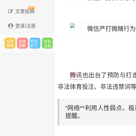
文章投稿
登录/注册
松松
进微
松松
松松
腾讯
也出台了预防与打击
云市
信群
软文
云主
非法体育投注、非法违禁词等
“网络**利用人性弱点，
场
机
提醒。