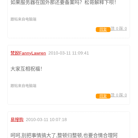
如果服务器在国外那还要备案吗？松哥解释下呗！
跟帖来自电脑端
顶:
0
踩:
0
回复
梵婗FannyLawren
2010-03-11 11:09:41
大家互相祝福！
跟帖来自电脑端
顶:
0
踩:
0
回复
易搜购
2010-03-11 10:07:18
呵呵,别把事情搞大了,整顿归整顿,也要合情合理阿