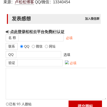
来源：
卢松松博客
QQ/微信：13340454
发表感想
加入微信群
点此登录松松云平台免费
认证
名 称
必填
联系
QQ
微信
网址
QQ
选填
验证
必填
93
◎已有
人跟帖