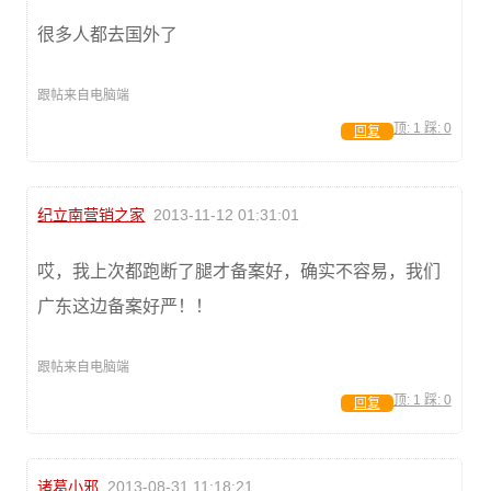
很多人都去国外了
跟帖来自电脑端
顶:
1
踩:
0
回复
纪立南营销之家
2013-11-12 01:31:01
哎，我上次都跑断了腿才备案好，确实不容易，我们
广东这边备案好严！！
跟帖来自电脑端
顶:
1
踩:
0
回复
诸葛小邪
2013-08-31 11:18:21