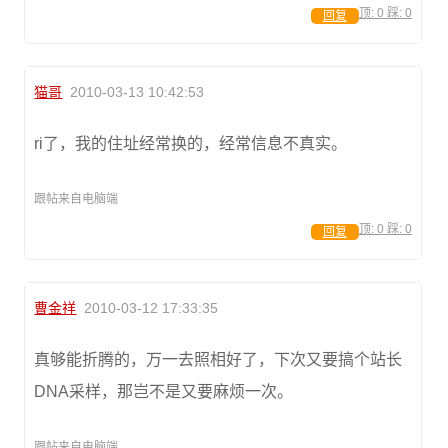
顶:
0
踩:
0
回复
猫哥
2010-03-13 10:42:53
ri了，我的住址经常换的，经常信息不真实。
跟帖来自电脑端
顶:
0
踩:
0
回复
曹金祥
2010-03-12 17:33:35
真够能折腾的，万一去照相好了，下次又要搞个站长
DNA采样，那岂不是又要麻烦一次。
跟帖来自电脑端