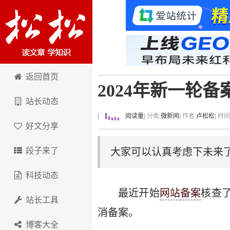
卢松松博客
返回首页
2024年新一轮
站长动态
|
阅读量
| 分类:
微新闻
| 作者:
卢松松
| 时
好文分享
段子来了
大家可以认真考虑下未来
科技动态
最近开始
网站
备案
核查
站长工具
消备案。
博客大全