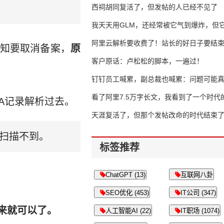
西祠胡同复活了，但发帖的人已经不见了
我天天用GLM，还经常被它气到爆炸，但它
16万亿
阿里云解析要收费了！站长的好日子要结
知要取消备案，
原
客户原话：卢松松的脚本，一遍过！
钉钉员工喊累，副总裁也喊累：问题可能
了
看了阿里7.5万字长文，我看到了一个时代
A记录解析过去。
天涯复活了，但那个发帖改命的时代结束
面扫描不到。
标签推荐
ChatGPT (13)
互联网八卦
SEO优化 (453)
IT公司 (347)
来就可以了。
人工智能AI (22)
IT职场 (1074)