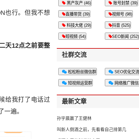
黑产灰产 (46)
账号封禁 (39)
N也行。但我不想
直播带货 (39)
视频号 (98)
科技大佬 (29)
抖音 (525)
短视频 (54)
SEO新闻 (252)
二天12点之前要整
社群交流
松松粉丝微信群
SEO优化交
短视频运营群
网络推广微信
候给我打了电话过
最新文章
了一遍。
孙宇晨赢了王健林
叫新人倒酒之前，先看看自己排第几