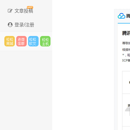
文章投稿
登录/注册
松松
进微
松松
松松
云市
信群
软文
云主
场
机