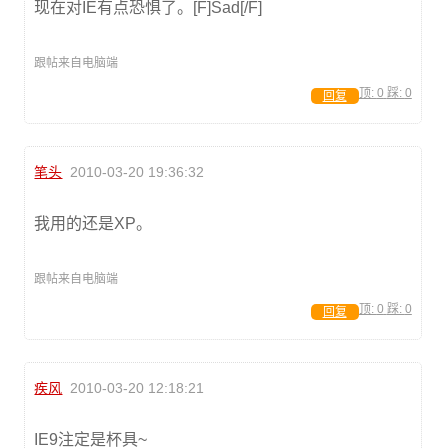
现在对IE有点恐惧了。[F]Sad[/F]
跟帖来自电脑端
顶:
0
踩:
0
回复
笔头
2010-03-20 19:36:32
我用的还是XP。
跟帖来自电脑端
顶:
0
踩:
0
回复
疾风
2010-03-20 12:18:21
IE9注定是杯具~