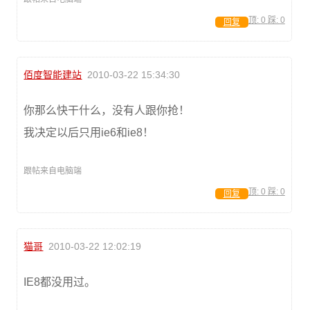
顶:
0
踩:
0
回复
佰度智能建站
2010-03-22 15:34:30
你那么快干什么，没有人跟你抢！
我决定以后只用ie6和ie8！
跟帖来自电脑端
顶:
0
踩:
0
回复
猫哥
2010-03-22 12:02:19
IE8都没用过。