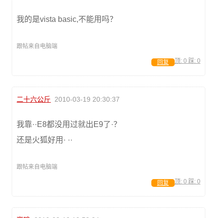
我的是vista basic,不能用吗？
跟帖来自电脑端
顶:
0
踩:
0
回复
二十六公斤
2010-03-19 20:30:37
我靠··E8都没用过就出E9了·？
还是火狐好用· ··
跟帖来自电脑端
顶:
0
踩:
0
回复