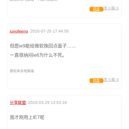
顶:
0
踩:
0
回复
junofeeng
2010-07-25 17:44:55
但愿ie9能给微软挽回点面子……
一直很纳闷ie6为什么不死。
跟帖来自电脑端
顶:
0
踩:
0
回复
分享联盟
2010-03-29 13:53:18
我才刚用上IE7呢