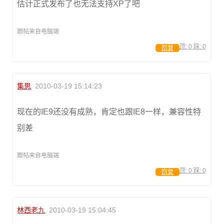
估计正式发布了也无法支持XP了吧
跟帖来自电脑端
顶:
0
踩:
0
回复
集思
2010-03-19 15:14:23
现在的IE9还没有成熟，肯定也跟IE8一样，兼容性特
别差
跟帖来自电脑端
顶:
0
踩:
0
回复
林西老九
2010-03-19 15:04:45