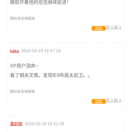
微软开着他的坦克继续前进！
跟帖来自电脑端
顶:
0
踩:
0
回复
kaka
2010-03-19 15:57:14
XP用户泪奔~
看了相关文章。发现IE9布局太前卫。。
跟帖来自电脑端
顶:
0
踩:
0
回复
真好网
2010-03-19 15:51:28