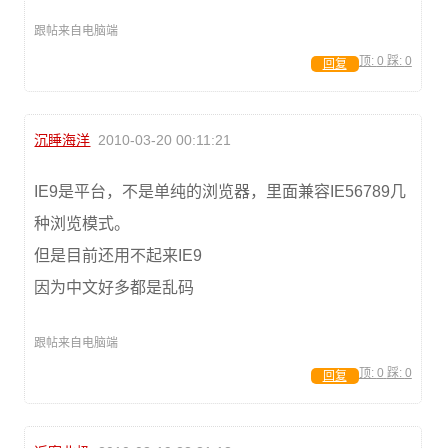
跟帖来自电脑端
顶:
0
踩:
0
回复
沉睡海洋
2010-03-20 00:11:21
IE9是平台，不是单纯的浏览器，里面兼容IE56789几
种浏览模式。
但是目前还用不起来IE9
因为中文好多都是乱码
跟帖来自电脑端
顶:
0
踩:
0
回复