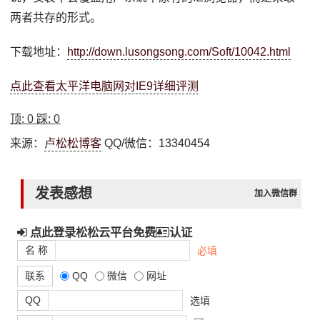
两者共存的形式。
下载地址：
http://down.lusongsong.com/Soft/10042.html
点此查看太平洋电脑网对IE9详细评测
顶:
0
踩:
0
来源：
卢松松博客
QQ/微信：13340454
发表感想
加入微信群
点此登录松松云平台免费
认证
名 称
必填
联系
QQ
微信
网址
QQ
选填