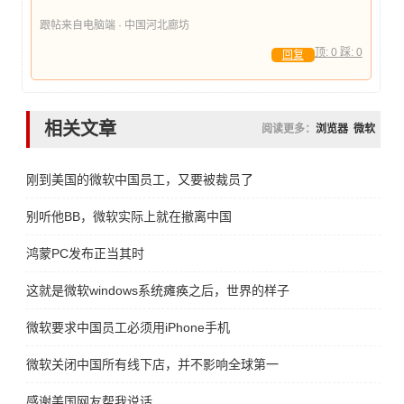
跟帖来自电脑端 · 中国河北廊坊
顶:
0
踩:
0
回复
相关文章
阅读更多：
浏览器
微软
刚到美国的微软中国员工，又要被裁员了
别听他BB，微软实际上就在撤离中国
鸿蒙PC发布正当其时
这就是微软windows系统瘫痪之后，世界的样子
微软要求中国员工必须用iPhone手机
微软关闭中国所有线下店，并不影响全球第一
感谢美国网友帮我说话