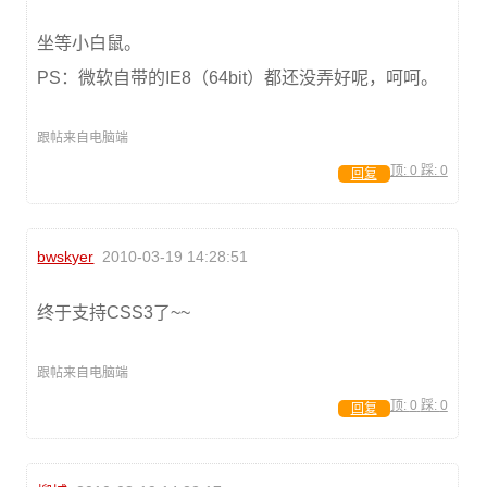
坐等小白鼠。
PS：微软自带的IE8（64bit）都还没弄好呢，呵呵。
跟帖来自电脑端
顶:
0
踩:
0
回复
bwskyer
2010-03-19 14:28:51
终于支持CSS3了~~
跟帖来自电脑端
顶:
0
踩:
0
回复