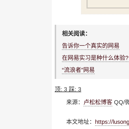
相关阅读：
告诉你一个真实的网易
在网易实习是种什么体验?
“流浪者”网易
顶:
3
踩:
3
来源：
卢松松博客
QQ/微
本文地址：
https://luso