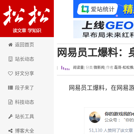
卢松松博客
返回首页
网易员工爆料：
站长动态
|
阅读量
| 分类:
微新闻
| 作者:
磊哥-松松推
好文分享
网易员工爆料，在网易
段子来了
科技动态
站长工具
博客大全