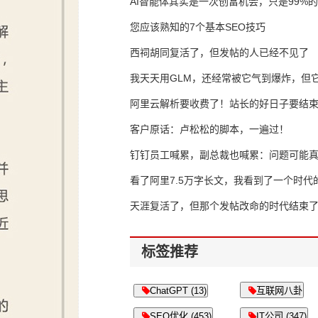
AI智能体其实是一次创富机会，只是99%
错过了
您应该熟知的7个基本SEO技巧
西祠胡同复活了，但发帖的人已经不见了
我天天用GLM，还经常被它气到爆炸，但它
16万亿
阿里云解析要收费了！站长的好日子要结
客户原话：卢松松的脚本，一遍过！
钉钉员工喊累，副总裁也喊累：问题可能
了
看了阿里7.5万字长文，我看到了一个时代
天涯复活了，但那个发帖改命的时代结束
标签推荐
ChatGPT (13)
互联网八卦
SEO优化 (453)
IT公司 (347)