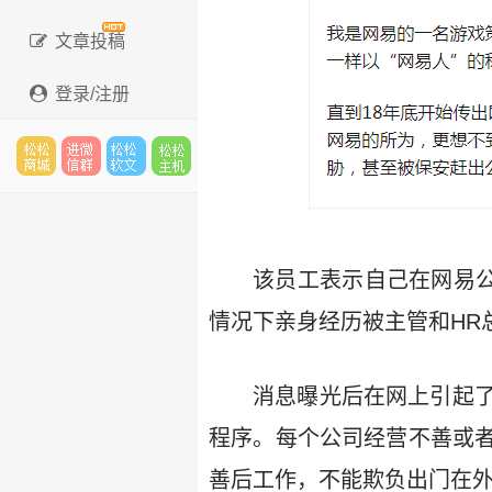
文章投稿
登录/注册
松松
进微
松松
松松
该员工表示自己在网易
云市
信群
软文
云主
情况下亲身经历被主管和HR
消息曝光后在网上引起
场
机
程序。每个公司经营不善或
善后工作，不能欺负出门在