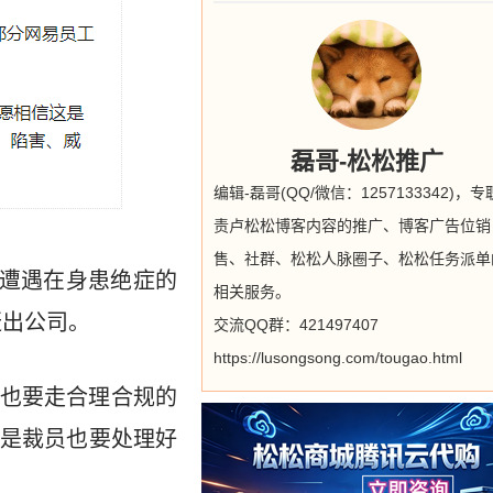
磊哥-松松推广
编辑-磊哥(QQ/微信：1257133342)，
责卢松松博客内容的推广、博客广告位销
售、社群、松松人脉圈子、松松任务派单
后遭遇在身患绝症的
相关服务。
赶出公司。
交流QQ群：421497407
https://lusongsong.com/tougao.html
也要走合理合规的
是裁员也要处理好