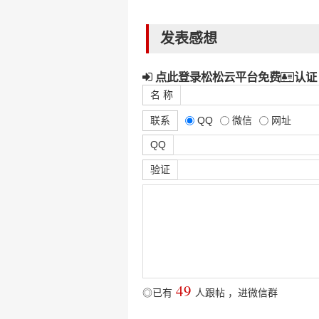
发表感想
点此登录松松云平台免费
认证
名 称
联系
QQ
微信
网址
QQ
验证
49
◎已有
人跟帖
，
进微信群