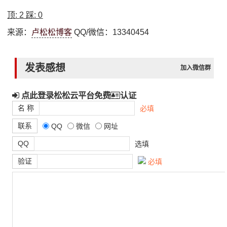
顶:
2
踩:
0
来源：
卢松松博客
QQ/微信：13340454
发表感想
加入微信群
点此登录松松云平台免费
认证
名 称
必填
联系
QQ
微信
网址
QQ
选填
验证
必填