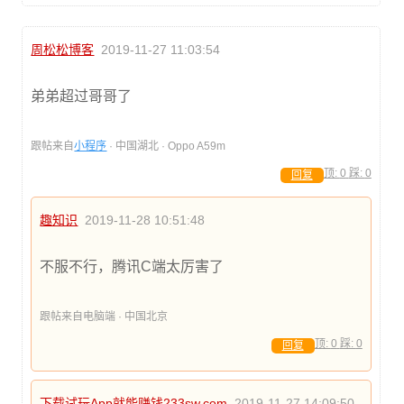
周松松博客
2019-11-27 11:03:54
弟弟超过哥哥了
跟帖来自
小程序
· 中国湖北 · Oppo A59m
顶:
0
踩:
0
回复
趣知识
2019-11-28 10:51:48
不服不行，腾讯C端太厉害了
跟帖来自电脑端 · 中国北京
顶:
0
踩:
0
回复
下载试玩App就能赚钱233sw.com
2019-11-27 14:09:50