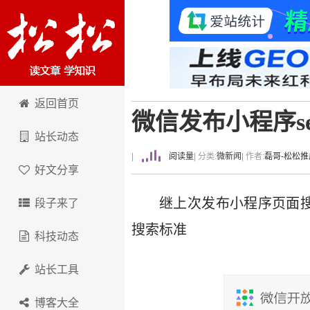
卢松松博客
返回首页
微信发布小程序s
站长动态
|
阅读量
| 分类:
微新闻
| 作者:
磊哥-松松推
好文分享
继上次发布小程序页面
段子来了
搜索标准
科技动态
站长工具
博客大全