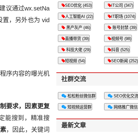
SEO优化 (453)
IT公司 (347)
过wx.setNa
人工智能AI (22)
IT职场 (1074)
图设置，另外也为 vid
黑产灰产 (46)
账号封禁 (39)
直播带货 (39)
视频号 (98)
科技大佬 (29)
抖音 (525)
短视频 (54)
SEO新闻 (252)
程序内容的曝光机
社群交流
松松粉丝微信群
SEO优化交
制要求，因素更复
短视频运营群
网络推广微信
定能搜到，精准搜
最新文章
素
，因此，关键词