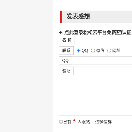
发表感想
点此登录松松云平台免费
认证
名 称
联系
QQ
微信
网址
QQ
验证
5
◎已有
人跟帖
，
进微信群