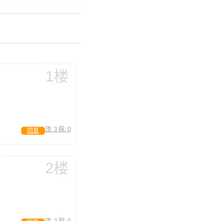
1楼
顶:
3
踩:
0
回复
2楼