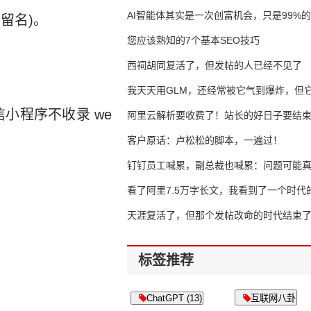
AI智能体其实是一次创富机会，只是99%
留名)。
错过了
您应该熟知的7个基本SEO技巧
西祠胡同复活了，但发帖的人已经不见了
我天天用GLM，还经常被它气到爆炸，但它
小程序不收录 we
16万亿
阿里云解析要收费了！站长的好日子要结
客户原话：卢松松的脚本，一遍过！
钉钉员工喊累，副总裁也喊累：问题可能
了
看了阿里7.5万字长文，我看到了一个时代
天涯复活了，但那个发帖改命的时代结束
标签推荐
ChatGPT (13)
互联网八卦