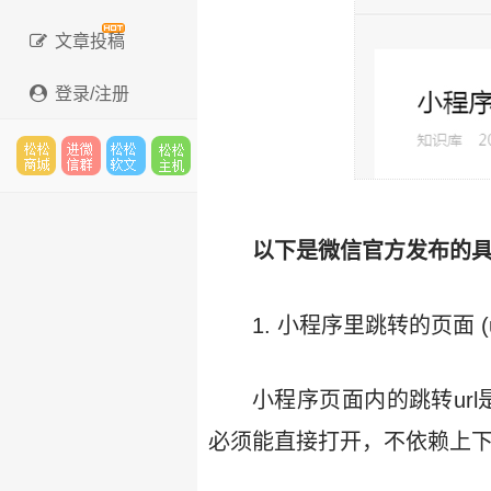
文章投稿
登录/注册
松松
进微
松松
松松
以下是微信官方发布的
云市
信群
软文
云主
1. 小程序里跳转的页面 (
小程序页面内的跳转ur
场
机
必须能直接打开，不依赖上下