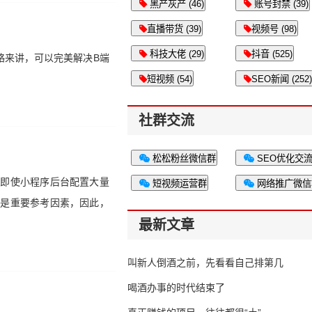
黑产灰产 (46)
账号封禁 (39)
直播带货 (39)
视频号 (98)
科技大佬 (29)
抖音 (525)
战略来讲，可以完美解决B端
短视频 (54)
SEO新闻 (252)
社群交流
松松粉丝微信群
SEO优化交
，即使小程序后台配置大量
短视频运营群
网络推广微信
都是重要参考因素，因此，
最新文章
叫新人倒酒之前，先看看自己排第几
喝酒办事的时代结束了