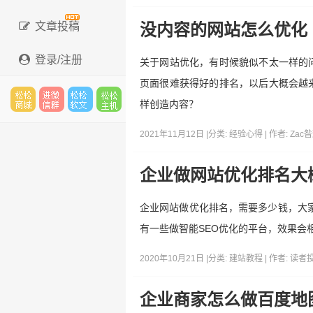
文章投稿
没内容的网站怎么优化
登录/注册
关于网站优化，有时候貌似不太一样的
页面很难获得好的排名，以后大概会越
样创造内容？
松松
进微
松松
松松
2021年11月12日 |
分类:
经验心得
| 作者:
Zac
企业做网站优化排名大
云市
信群
软文
云主
企业网站做优化排名，需要多少钱，大家
有一些做智能SEO优化的平台，效果会
2020年10月21日 |
分类:
建站教程
| 作者:
读者
场
机
企业商家怎么做百度地