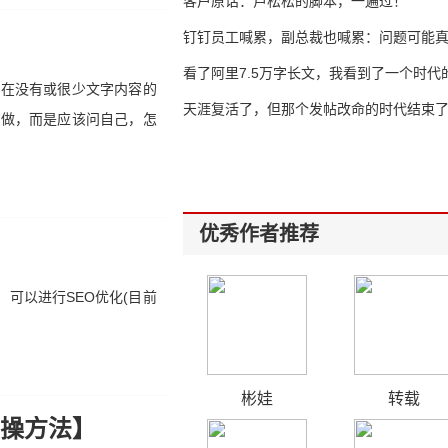
客户原话：卢松松的脚本，一遍过！
钉钉员工喊累，副总裁也喊累：问题可能
了
看了阿里7.5万字长文，我看到了一个时代
现在没有或很少文字内容的
天涯复活了，但那个发帖改命的时代结束
法做，而是应该问自己，怎
优秀作者推荐
可以进行SEO优化(目前
彬娃
转载
操方法】