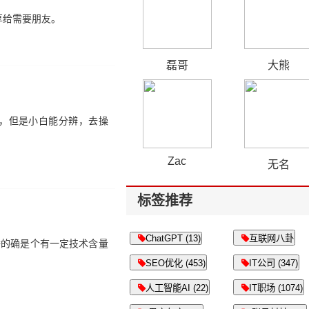
享给需要朋友。
磊哥
大熊
堆，但是小白能分辨，去操
Zac
无名
标签推荐
ChatGPT (13)
互联网八卦
播的确是个有一定技术含量
SEO优化 (453)
IT公司 (347)
人工智能AI (22)
IT职场 (1074)