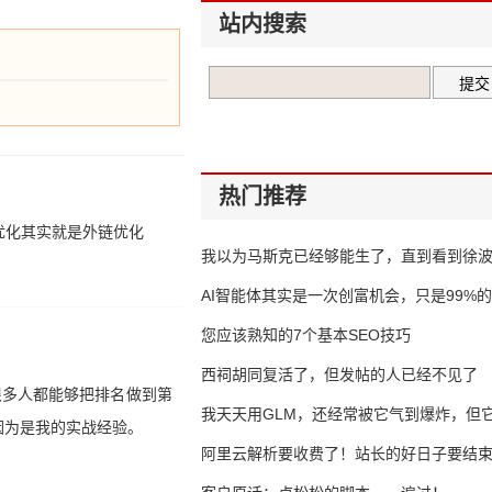
站内搜索
热门推荐
优化其实就是外链优化
我以为马斯克已经够能生了，直到看到徐
AI智能体其实是一次创富机会，只是99%
错过了
您应该熟知的7个基本SEO技巧
西祠胡同复活了，但发帖的人已经不见了
很多人都能够把排名做到第
我天天用GLM，还经常被它气到爆炸，但它
因为是我的实战经验。
16万亿
阿里云解析要收费了！站长的好日子要结