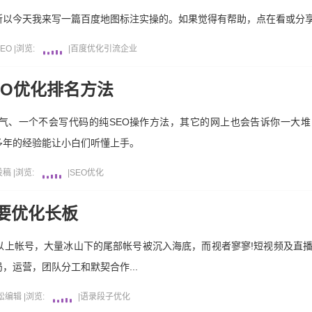
所以今天我来写一篇百度地图标注实操的。如果觉得有帮助，点在看或分
EO
|
浏览:
|
百度
优化
引流
企业
EO优化排名方法
气、一个不会写代码的纯SEO操作方法，其它的网上也会告诉你一大
多年的经验能让小白们听懂上手。
投稿
|
浏览:
|
SEO
优化
要优化长板
以上帐号，大量冰山下的尾部帐号被沉入海底，而视者寥寥!短视频及直
，运营，团队分工和默契合作...
松编辑
|
浏览:
|
语录段子
优化