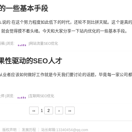
化的一些基本手段
么说的:在这个努力程度如此低下的时代，还轮不到比拼天赋。这个是真
，就会觉得摸不着头绪。今天和大家分享一下站内优化的一些基本手段。
投稿
|
浏览:
|
网站
流量
SEO
优化
果性驱动的SEO人才
O从业者应该如何做好工作就是今天我们要讨论的话题，毕竟每一家公司
大师
|
浏览:
|
互联网
SEO
优化
‹‹
1
2
›
››
┊
版权声明
┊
发展历程
┊ 站长邮箱:13340454@qq.com