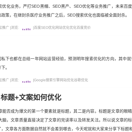
索优化业务，严打SEO黑帽、SEO黑产、SEO优化等业务推广，未来百度
政策，在继封杀医疗业务推广之后，SEO搜索优化也面临被全面封杀。
松推广
|
浏览:
|
百度
SEO优化
网站优化
优化
百度竞价
长们私下也都在总结一年网站运营经验，预测明年搜索优化的方向，其中就有大
考下。
松推广
|
浏览:
|
Google
搜索引擎
网站优化
谷歌
优化
，标题+文案如何优化
章能否成为爆文的第一个要素就是标题，其二是内容。标题是文章的眼
大脑，文章质量直接决定了文章的完读率以及转发关注。所以说文章的
了，文章各方面数据自然就不会差到哪去，今天呢就和大家来分享下标题