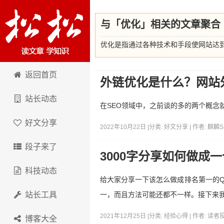
与「优化」相关的文章聚合
优化是指通过各种技术和手段使网站达
卢松松博客
返回首页
外链优化是什么？网站
站长动态
在SEO领域中，之前谈的多的两个概
好文分享
2022年10月22日 |
分类:
好文分享
| 作者:
麒麟S
段子来了
3000字分享如何做成
科技动态
给大家分享一下该怎么做成排名第一的Q
站长工具
一，而且方法可能还都不一样。接下来
2021年12月25日 |
分类:
经验心得
| 作者:
读者
博客大全