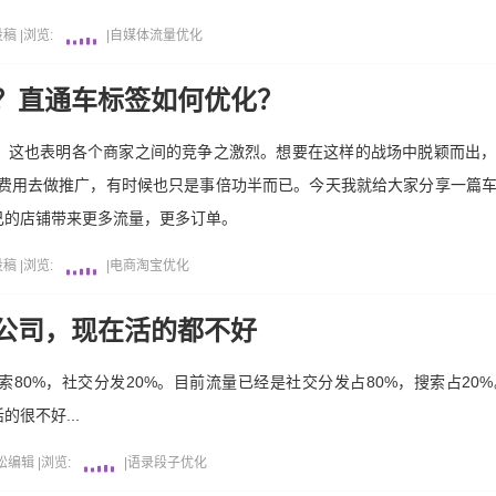
投稿
|
浏览:
|
自媒体
流量
优化
？直通车标签如何优化？
，这也表明各个商家之间的竞争之激烈。想要在这样的战场中脱颖而出
的费用去做推广，有时候也只是事倍功半而已。今天我就给大家分享一篇
己的店铺带来更多流量，更多订单。
投稿
|
浏览:
|
电商
淘宝
优化
公司，现在活的都不好
80%，社交分发20%。目前流量已经是社交分发占80%，搜索占20
很不好...
松编辑
|
浏览:
|
语录段子
优化