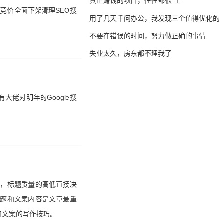
真正赚钱的项目，往往都很“土”
竞价全面下架清理SEO搜
用了几天千问办公，我发现三个值得优化
不要在错误的时间，努力做正确的事情
失业太久，房东都不理我了
佬对明年的Google搜
睛，标题质量的高低直接决
标题和文案内容是文章最重
和文案的写作技巧。