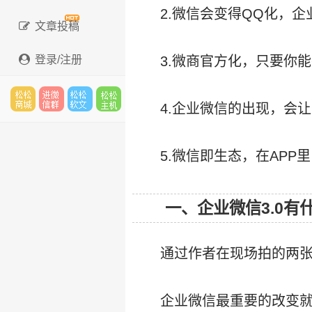
2.微信会变得QQ化，
文章投稿
登录/注册
3.微商官方化，只要你
4.企业微信的出现，会
松松
进微
松松
松松
5.微信即生态，在AP
云市
信群
软文
云主
一、企业微信3.0有
通过作者在现场拍的两
场
机
企业微信最重要的改变