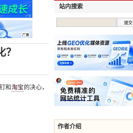
站内搜索
化？
钉和
淘宝
的决心，
作者介绍