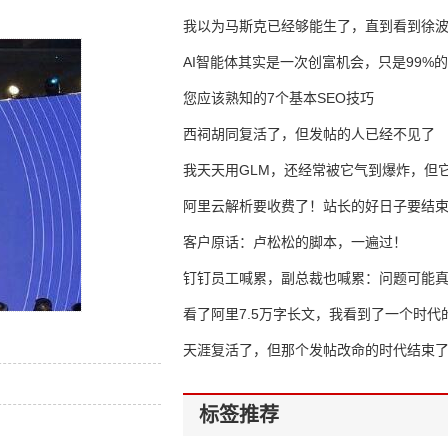
我以为马斯克已经够能生了，直到看到徐
AI智能体其实是一次创富机会，只是99%
错过了
您应该熟知的7个基本SEO技巧
西祠胡同复活了，但发帖的人已经不见了
我天天用GLM，还经常被它气到爆炸，但它
16万亿
阿里云解析要收费了！站长的好日子要结
客户原话：卢松松的脚本，一遍过！
钉钉员工喊累，副总裁也喊累：问题可能
了
看了阿里7.5万字长文，我看到了一个时代
天涯复活了，但那个发帖改命的时代结束
标签推荐