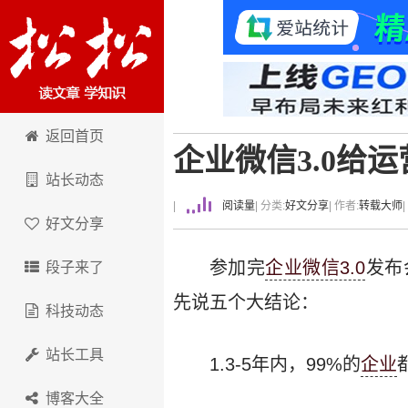
卢松松博客
返回首页
企业微信3.0给
站长动态
|
阅读量
| 分类:
好文分享
| 作者:
转载大师
好文分享
参加完
企业微信3.0
发布
段子来了
先说五个大结论：
科技动态
站长工具
1.3-5年内，99%的
企业
博客大全