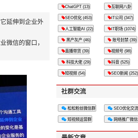
ChatGPT (13)
互联网八卦
SEO优化 (453)
IT公司 (347)
当它延伸到企业外
人工智能AI (22)
IT职场 (1074)
黑产灰产 (46)
账号封禁 (39)
企业微信的窗口，
直播带货 (39)
视频号 (98)
科技大佬 (29)
抖音 (525)
短视频 (54)
SEO新闻 (252)
社群交流
松松粉丝微信群
SEO优化交
短视频运营群
网络推广微信
最新文章