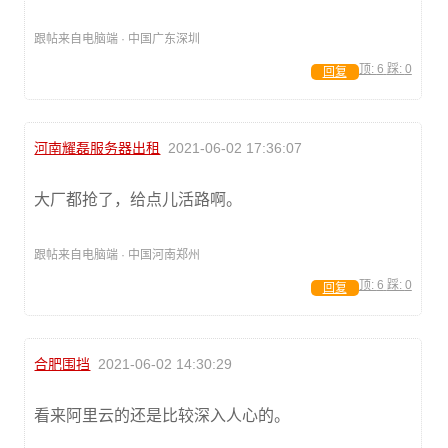
跟帖来自电脑端 · 中国广东深圳
顶:
6
踩:
0
回复
河南耀磊服务器出租
2021-06-02 17:36:07
大厂都抢了，给点儿活路啊。
跟帖来自电脑端 · 中国河南郑州
顶:
6
踩:
0
回复
合肥围挡
2021-06-02 14:30:29
看来阿里云的还是比较深入人心的。