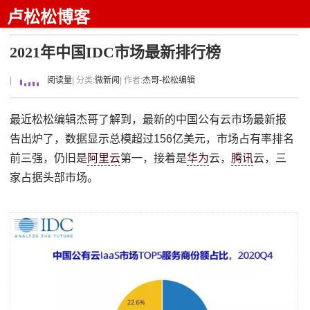
卢松松博客
2021年中国IDC市场最新排行榜
|
阅读量
| 分类:
微新闻
| 作者:
杰哥-松松编辑
最近松松编辑杰哥了解到，最新的中国公有云市场最新报
告出炉了，数据显示总模超过156亿美元，市场占有率排名
前三强，仍旧是
阿里云
第一，接着是
华为
云，
腾讯
云，三
家占据头部市场。