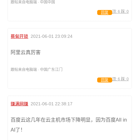
跟帖来自电脑端 · 中国中国
顶:
6
踩:
0
回复
蔡甸开锁
2021-06-01 23:09:24
阿里云真厉害
跟帖来自电脑端 · 中国广东江门
顶:
6
踩:
0
回复
赚满网赚
2021-06-01 22:38:17
百度云这几年在云主机市场下降明显，因为百度All in
AI了！