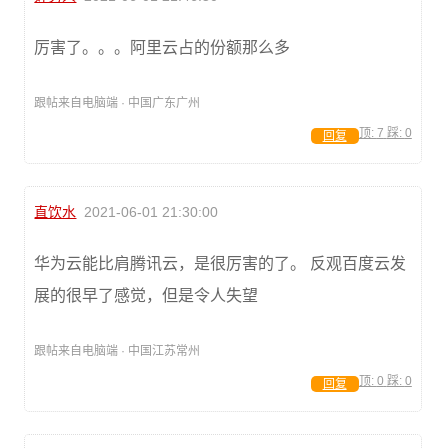
厉害了。。。阿里云占的份额那么多
跟帖来自电脑端 · 中国广东广州
顶:
7
踩:
0
回复
直饮水
2021-06-01 21:30:00
华为云能比肩腾讯云，是很厉害的了。 反观百度云发
展的很早了感觉，但是令人失望
跟帖来自电脑端 · 中国江苏常州
顶:
0
踩:
0
回复