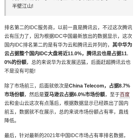
半壁江山!
排名第二的IDC服务商，以前一直是腾讯云，不过这次腾讯
云有压力了，因为根据IDC中国最新放出的数据显示，这次
国内IDC排名第二的是有华为云和腾讯云并列的，
其中华为
云占据整个国内IDC大盘将近11.0%，腾讯云也是占据11.
0%的份额
，总的来说华为云发展迅猛，后面赶超腾讯云也
不是没有可能!
除了市场前三，后面就依次是
China Telecom，占据8.7%
市场份额
，然后是
亚马逊云占据6.0%市场份额
，至于
百度
云和金山云这次有点落后，根据数据显示已经跌出了国内
前五，数据就不在展示，总的来说市场份额占有率，直线
降低。
最后，针对最新的2021年中国IDC市场占有率排名数据，