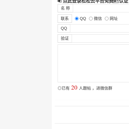
点此登录松松云平台免费
认证
名 称
联系
QQ
微信
网址
QQ
验证
20
◎已有
人跟帖
，
进微信群