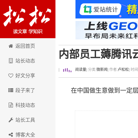
卢松松博客
返回首页
内部员工薅腾讯云
站长动态
|
阅读量
| 分类:
微新闻
| 作者:
卢松松
| 时
好文分享
在中国做生意做到一定
段子来了
科技动态
站长工具
博客大全