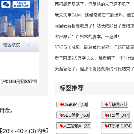
西祠胡同复活了，但发帖的人已经不见了
我天天用GLM，还经常被它气到爆炸，但它
16万亿
阿里云解析要收费了！站长的好日子要结
客户原话：卢松松的脚本，一遍过！
钉钉员工喊累，副总裁也喊累：问题可能
了
看了阿里7.5万字长文，我看到了一个时代
天涯复活了，但那个发帖改命的时代结束
标签推荐
ChatGPT (13)
互联网八卦
佣金。
SEO优化 (453)
IT公司 (347)
人工智能AI (22)
IT职场 (1074)
0%-40%(3)内部