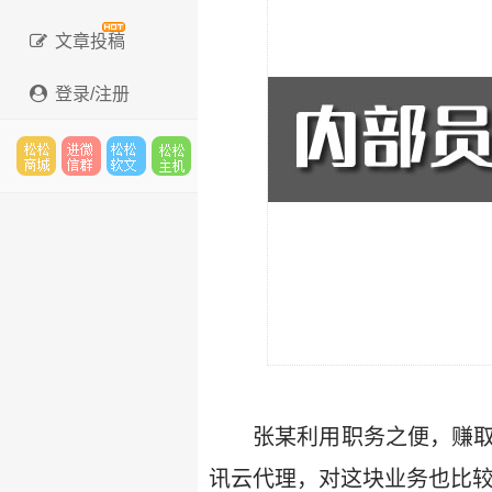
文章投稿
登录/注册
松松
进微
松松
松松
云市
信群
软文
云主
场
机
张某利用职务之便，赚
讯云代理，对这块业务也比