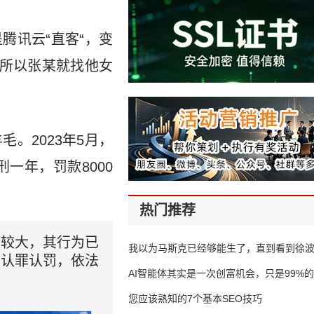
腾讯云“直客“，变
。所以张某就找他女
毛。2023年5月，
一年，罚款8000
热门推荐
额较大，其行为已
我以为马斯克已经够能生了，直到看到徐
愿认罪认罚，依法
AI智能体其实是一次创富机会，只是99%
错过了
您应该熟知的7个基本SEO技巧