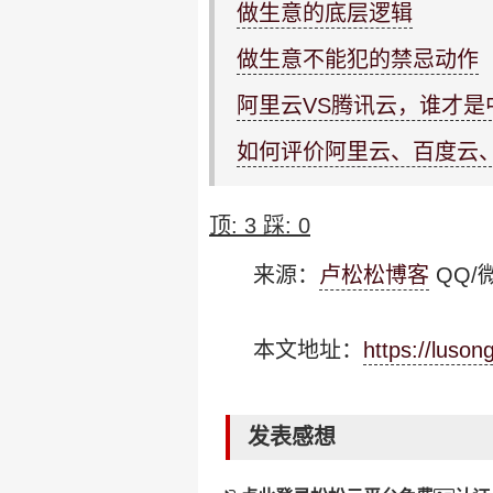
做生意的底层逻辑
做生意不能犯的禁忌动作
阿里云VS腾讯云，谁才是
如何评价阿里云、百度云
顶:
3
踩:
0
来源：
卢松松博客
QQ/微
本文地址：
https://luso
发表感想