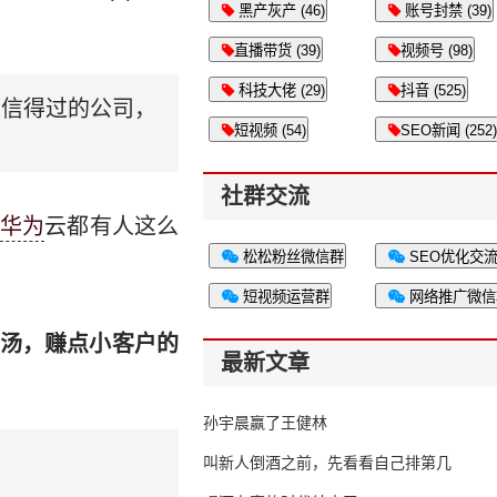
黑产灰产 (46)
账号封禁 (39)
直播带货 (39)
视频号 (98)
科技大佬 (29)
抖音 (525)
家信得过的公司，
短视频 (54)
SEO新闻 (252)
社群交流
华为
云都有人这么
松松粉丝微信群
SEO优化交
短视频运营群
网络推广微信
汤，赚点小客户的
最新文章
孙宇晨赢了王健林
叫新人倒酒之前，先看看自己排第几